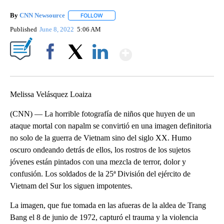
By
CNN Newsource
FOLLOW
FOLLOW "" TO RECEIVE NOTIFICATIONS ABOU
Published
June 8, 2022
5:06 AM
Show More
Facebook
X
LinkedIn
Melissa Velásquez Loaiza
(CNN) — La horrible fotografía de niños que huyen de un
ataque mortal con napalm se convirtió en una imagen definitoria
no solo de la guerra de Vietnam sino del siglo XX. Humo
oscuro ondeando detrás de ellos, los rostros de los sujetos
jóvenes están pintados con una mezcla de terror, dolor y
confusión. Los soldados de la 25ª División del ejército de
Vietnam del Sur los siguen impotentes.
La imagen, que fue tomada en las afueras de la aldea de Trang
Bang el 8 de junio de 1972, capturó el trauma y la violencia