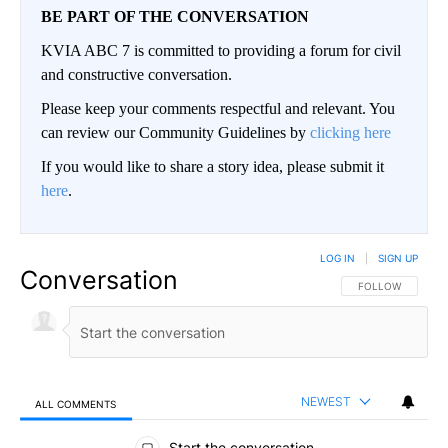
BE PART OF THE CONVERSATION
KVIA ABC 7 is committed to providing a forum for civil
and constructive conversation.
Please keep your comments respectful and relevant. You
can review our Community Guidelines by
clicking here
If you would like to share a story idea, please submit it
here
.
LOG IN
|
SIGN UP
Conversation
FOLLOW THIS CO
FOLLOW
NEWEST
ALL COMMENTS
All Comments
Start the conversation