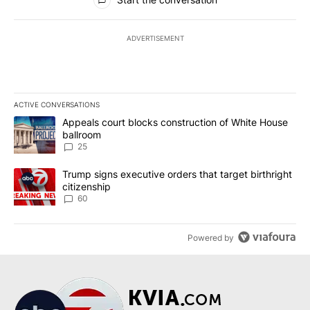
ADVERTISEMENT
ACTIVE CONVERSATIONS
The following is a list of the most commented articles in the last 7
A trending article titled "Appeals court blocks construction of W
Appeals court blocks construction of White House
ballroom
25
A trending article titled "Trump signs executive orders that targe
Trump signs executive orders that target birthright
citizenship
60
Powered by