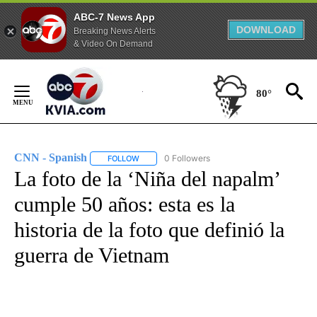
ABC-7 News App
DOWNLOAD
Breaking News Alerts
& Video On Demand
Skip
to
80°
Content
CNN - Spanish
0 Followers
FOLLOW
FOLLOW "CNN - SPANISH" TO RECEIVE NOTIFI
La foto de la ‘Niña del napalm’
cumple 50 años: esta es la
historia de la foto que definió la
guerra de Vietnam