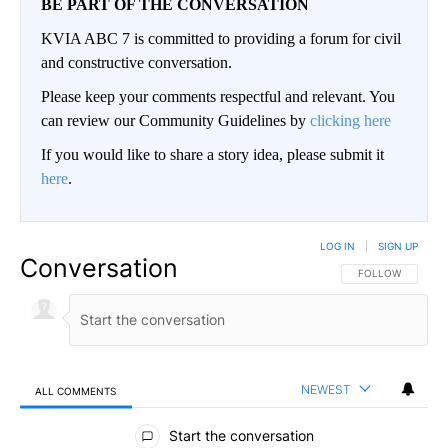
BE PART OF THE CONVERSATION
KVIA ABC 7 is committed to providing a forum for civil
and constructive conversation.
Please keep your comments respectful and relevant. You
can review our Community Guidelines by
clicking here
If you would like to share a story idea, please submit it
here
.
LOG IN
|
SIGN UP
Conversation
FOLLOW THIS CO
FOLLOW
NEWEST
ALL COMMENTS
All Comments
Start the conversation