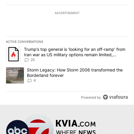
ADVERTISEMENT
ACTIVE CONVERSATIONS
The following is a list of the most commented articles in the last 7
A trending article titled "Trump’s top general is ‘looking for an o
Trump’s top general is ‘looking for an off-ramp’ from
Iran war as US military options remain limited,
sources say
20
A trending article titled "Storm Legacy: How Storm 2006 transfo
Storm Legacy: How Storm 2006 transformed the
Borderland forever
4
Powered by