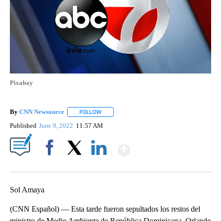
Pixabay
By
CNN Newsource
FOLLOW
FOLLOW "" TO RECEIVE NOTIFICATIONS ABOU
Published
June 9, 2022
11:57 AM
Show More
Facebook
X
LinkedIn
Sol Amaya
(CNN Español) — Esta tarde fueron sepultados los restos del
ministro de Medio Ambiente de República Dominicana, Orlando