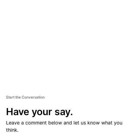
D
V
E
R
TI
S
E
M
E
N
T
Start the Conversation
Have your say.
Leave a comment below and let us know what you
think.