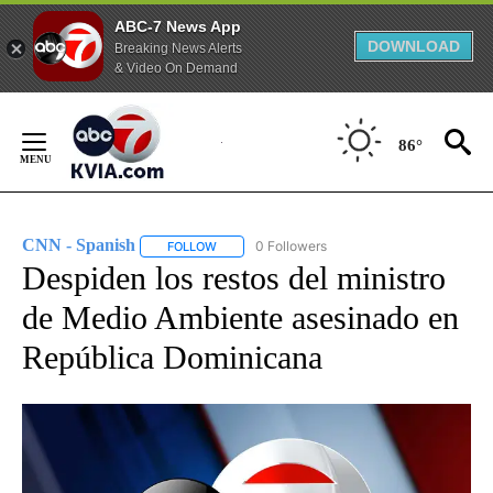
ABC-7 News App
DOWNLOAD
Breaking News Alerts
& Video On Demand
Skip
to
86°
Content
CNN - Spanish
0 Followers
FOLLOW
FOLLOW "CNN - SPANISH" TO RECEIVE NOTIFI
Despiden los restos del ministro
de Medio Ambiente asesinado en
República Dominicana