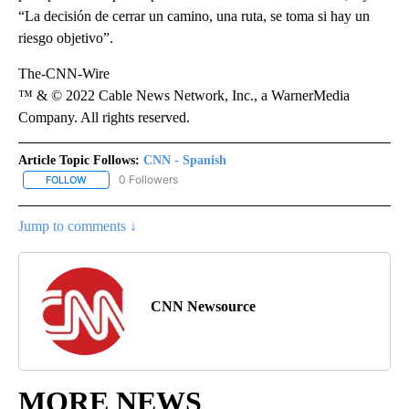
“La decisión de cerrar un camino, una ruta, se toma si hay un
riesgo objetivo”.
The-CNN-Wire
™ & © 2022 Cable News Network, Inc., a WarnerMedia
Company. All rights reserved.
Article Topic Follows:
CNN - Spanish
0 Followers
FOLLOW
FOLLOW "CNN - SPANISH" TO RECEIVE NOTIFICATIONS ABOUT NE
Jump to comments ↓
CNN Newsource
MORE NEWS