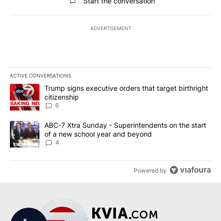
Start the conversation
ADVERTISEMENT
ACTIVE CONVERSATIONS
The following is a list of the most commented articles in the last 7
A trending article titled "Trump signs executive orders that targe
Trump signs executive orders that target birthright
citizenship
6
A trending article titled "ABC-7 Xtra Sunday - Superintendents o
ABC-7 Xtra Sunday - Superintendents on the start
of a new school year and beyond
4
Powered by