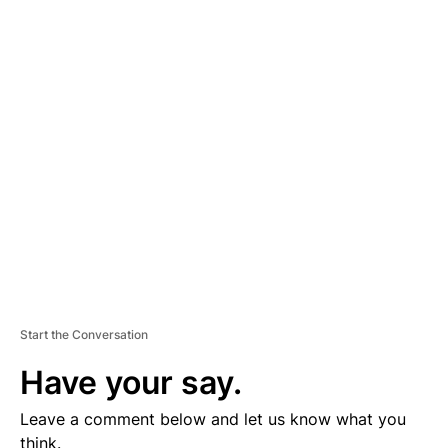
A
D
V
E
R
TI
S
E
M
E
N
T
Start the Conversation
Have your say.
Leave a comment below and let us know what you
think.