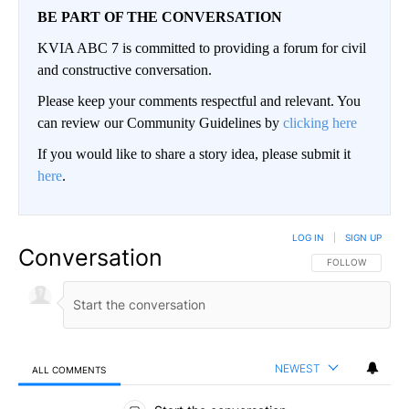
BE PART OF THE CONVERSATION
KVIA ABC 7 is committed to providing a forum for civil
and constructive conversation.
Please keep your comments respectful and relevant. You
can review our Community Guidelines by
clicking here
If you would like to share a story idea, please submit it
here
.
LOG IN
|
SIGN UP
Conversation
FOLLOW THIS CO
FOLLOW
NEWEST
ALL COMMENTS
All Comments