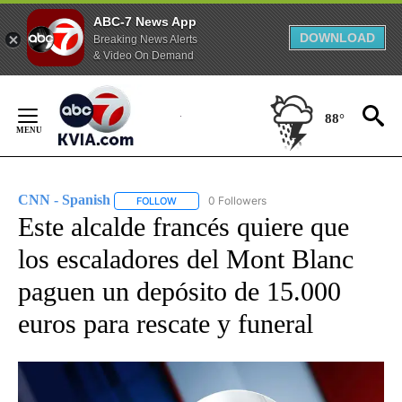
ABC-7 News App
DOWNLOAD
Breaking News Alerts
& Video On Demand
Skip
to
88°
Content
CNN - Spanish
0 Followers
FOLLOW
FOLLOW "CNN - SPANISH" TO RECEIVE NOTIFI
Este alcalde francés quiere que
los escaladores del Mont Blanc
paguen un depósito de 15.000
euros para rescate y funeral