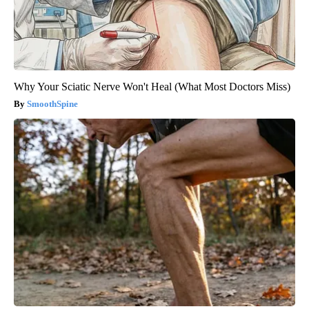
Why Your Sciatic Nerve Won't Heal (What Most Doctors Miss)
SmoothSpine