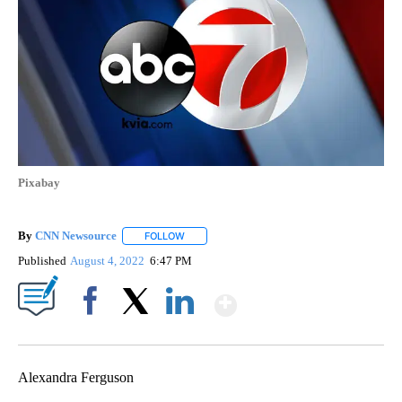
Pixabay
By
CNN Newsource
FOLLOW
FOLLOW "" TO RECEIVE NOTIFICATIONS ABOU
Published
August 4, 2022
6:47 PM
Show More
Facebook
X
LinkedIn
Alexandra Ferguson