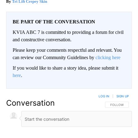
Tri Lift Crepey Skin
BE PART OF THE CONVERSATION
KVIA ABC 7 is committed to providing a forum for civil
and constructive conversation.
Please keep your comments respectful and relevant. You
can review our Community Guidelines by
clicking here
If you would like to share a story idea, please submit it
here
.
LOG IN
|
SIGN UP
Conversation
FOLLOW THIS CO
FOLLOW