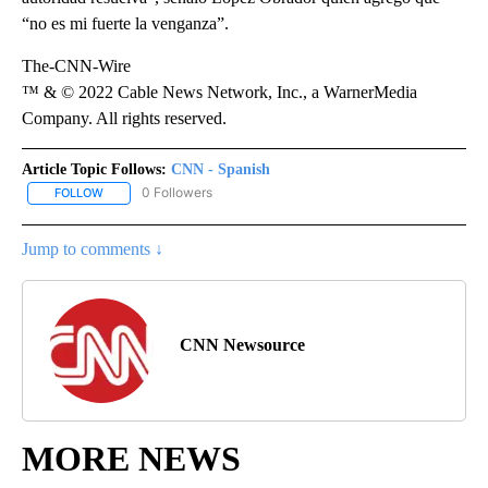
“no es mi fuerte la venganza”.
The-CNN-Wire
™ & © 2022 Cable News Network, Inc., a WarnerMedia
Company. All rights reserved.
Article Topic Follows:
CNN - Spanish
0 Followers
FOLLOW
FOLLOW "CNN - SPANISH" TO RECEIVE NOTIFICATIONS ABOUT NE
Jump to comments ↓
CNN Newsource
MORE NEWS