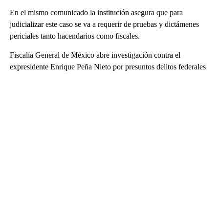
En el mismo comunicado la institución asegura que para
judicializar este caso se va a requerir de pruebas y dictámenes
periciales tanto hacendarios como fiscales.
Fiscalía General de México abre investigación contra el
expresidente Enrique Peña Nieto por presuntos delitos federales
A
D
V
E
R
TI
S
E
M
E
N
T