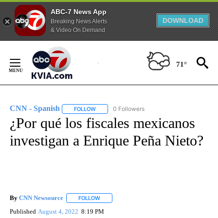
ABC-7 News App
DOWNLOAD
Breaking News Alerts
& Video On Demand
Skip
to
71°
Content
CNN - Spanish
0 Followers
FOLLOW
FOLLOW "CNN - SPANISH" TO RECEIVE NOTIFI
¿Por qué los fiscales mexicanos
investigan a Enrique Peña Nieto?
By
CNN Newsource
FOLLOW
FOLLOW "" TO RECEIVE NOTIFICATIONS ABOU
Published
August 4, 2022
8:19 PM