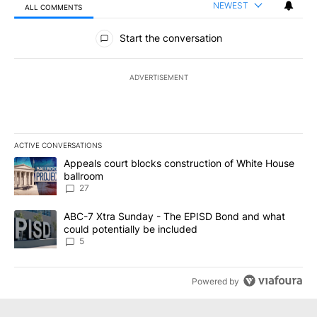
NEWEST
ALL COMMENTS
All Comments
Start the conversation
ADVERTISEMENT
ACTIVE CONVERSATIONS
The following is a list of the most commented articles in the last 7
A trending article titled "Appeals court blocks construction of W
Appeals court blocks construction of White House
ballroom
27
A trending article titled "ABC-7 Xtra Sunday - The EPISD Bond a
ABC-7 Xtra Sunday - The EPISD Bond and what
could potentially be included
5
Powered by