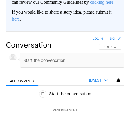
can review our Community Guidelines by
clicking here
If you would like to share a story idea, please submit it
here
.
LOG IN
|
SIGN UP
Conversation
FOLLOW THIS CO
FOLLOW
NEWEST
ALL COMMENTS
All Comments
Start the conversation
ADVERTISEMENT