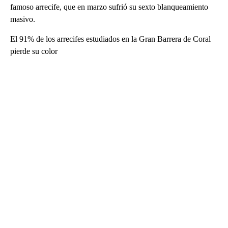
famoso arrecife, que en marzo sufrió su sexto blanqueamiento
masivo.
El 91% de los arrecifes estudiados en la Gran Barrera de Coral
pierde su color
A
D
V
E
R
TI
S
E
M
E
N
T