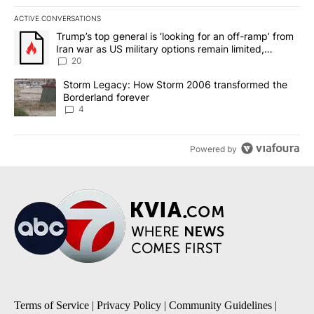
ACTIVE CONVERSATIONS
The following is a list of the most commented articles in the last 7
A trending article titled "Trump’s top general is ‘looking for an o
Trump’s top general is ‘looking for an off-ramp’ from
Iran war as US military options remain limited,
sources say
20
A trending article titled "Storm Legacy: How Storm 2006 transfo
Storm Legacy: How Storm 2006 transformed the
Borderland forever
4
Powered by
Terms of Service
|
Privacy Policy
|
Community Guidelines
|