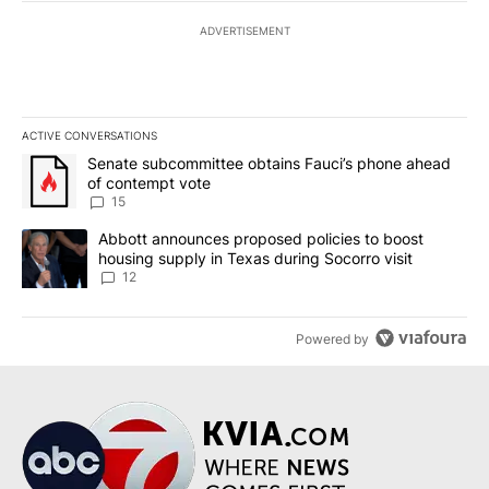
ADVERTISEMENT
ACTIVE CONVERSATIONS
The following is a list of the most commented articles in the last 7
A trending article titled "Senate subcommittee obtains Fauci’s 
Senate subcommittee obtains Fauci’s phone ahead
of contempt vote
15
A trending article titled "Abbott announces proposed policies to 
Abbott announces proposed policies to boost
housing supply in Texas during Socorro visit
12
Powered by