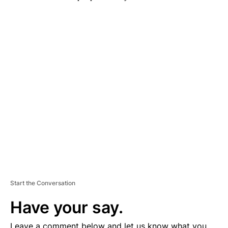
A
D
V
E
R
TI
S
E
M
E
N
T
Start the Conversation
Have your say.
Leave a comment below and let us know what you