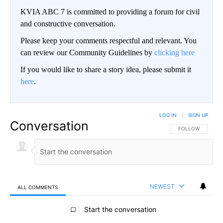
KVIA ABC 7 is committed to providing a forum for civil
and constructive conversation.
Please keep your comments respectful and relevant. You
can review our Community Guidelines by
clicking here
If you would like to share a story idea, please submit it
here
.
LOG IN
|
SIGN UP
Conversation
FOLLOW THIS CO
FOLLOW
NEWEST
ALL COMMENTS
All Comments
Start the conversation