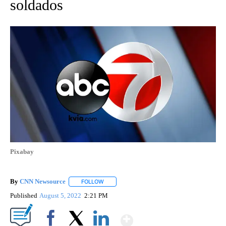
soldados
Pixabay
By
CNN Newsource
FOLLOW
FOLLOW "" TO RECEIVE NOTIFICATIONS ABOU
Published
August 5, 2022
2:21 PM
Show More