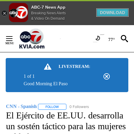
ABC-7 News App
DOWNLOAD
Breaking News Alerts
& Video On Demand
Skip
to
77°
Content
LIVESTREAM:
1 of 1
Good Morning El Paso
CNN - Spanish
0 Followers
FOLLOW
FOLLOW "CNN - SPANISH" TO RECEIVE NOTIFI
El Ejército de EE.UU. desarrolla
un sostén táctico para las mujeres