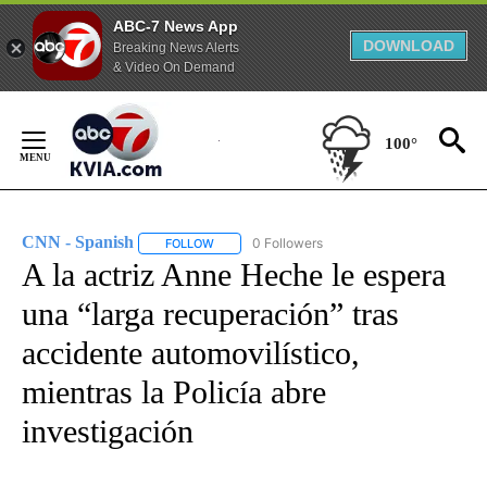
ABC-7 News App
DOWNLOAD
Breaking News Alerts
& Video On Demand
Skip
to
100°
Content
CNN - Spanish
0 Followers
FOLLOW
FOLLOW "CNN - SPANISH" TO RECEIVE NOTIFI
A la actriz Anne Heche le espera
una “larga recuperación” tras
accidente automovilístico,
mientras la Policía abre
investigación