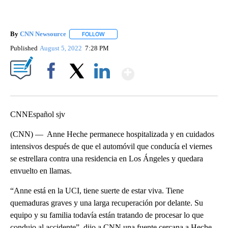
By
CNN Newsource
FOLLOW
FOLLOW "" TO RECEIVE NOTIFICATIONS ABOU
Published
August 5, 2022
7:28 PM
Show More
Facebook
X
LinkedIn
CNNEspañol sjv
(CNN) — Anne Heche permanece hospitalizada y en cuidados
intensivos después de que el automóvil que conducía el viernes
se estrellara contra una residencia en Los Ángeles y quedara
envuelto en llamas.
“Anne está en la UCI, tiene suerte de estar viva. Tiene
quemaduras graves y una larga recuperación por delante. Su
equipo y su familia todavía están tratando de procesar lo que
condujo al accidente”, dijo a CNN una fuente cercana a Heche