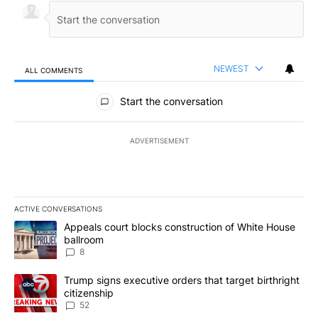
NEWEST
ALL COMMENTS
All Comments
Start the conversation
ADVERTISEMENT
ACTIVE CONVERSATIONS
The following is a list of the most commented articles in the last 7
A trending article titled "Appeals court blocks construction of W
Appeals court blocks construction of White House
ballroom
8
A trending article titled "Trump signs executive orders that targe
Trump signs executive orders that target birthright
citizenship
52