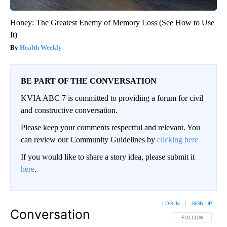
Honey: The Greatest Enemy of Memory Loss (See How to Use
It)
Health Weekly
BE PART OF THE CONVERSATION
KVIA ABC 7 is committed to providing a forum for civil
and constructive conversation.
Please keep your comments respectful and relevant. You
can review our Community Guidelines by
clicking here
If you would like to share a story idea, please submit it
here
.
LOG IN
|
SIGN UP
Conversation
FOLLOW THIS CO
FOLLOW