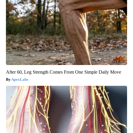
After 60, Leg Strength Comes From One Simple Daily Move
ApexLabs