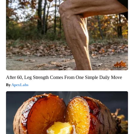
After 60, Leg Strength Comes From One Simple Daily Move
ApexLabs