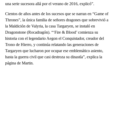
una serie sucesora allá por el verano de 2016, explicó”.
Cientos de años antes de los sucesos que se narran en “Game of
Thrones”, la única familia de señores dragones que sobrevivió a
la Maldición de Valyria, la casa Targaryen, se instaló en
Dragonstone (Rocadragón). “‘Fire & Blood’ comienza su
historia con el legendario Aegon el Conquistador, creador del
Trono de Hierro, y continúa relatando las generaciones de
Targaryen que lucharon por ocupar ese emblemático asiento,
hasta la guerra civil que casi destroza su dinastía”, explica la
página de Martin.
A
D
V
E
R
TI
S
E
M
E
N
T