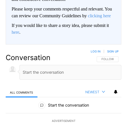
Please keep your comments respectful and relevant. You
can review our Community Guidelines by
clicking here
If you would like to share a story idea, please submit it
here
.
LOG IN
|
SIGN UP
Conversation
FOLLOW THIS CO
FOLLOW
NEWEST
ALL COMMENTS
All Comments
Start the conversation
ADVERTISEMENT