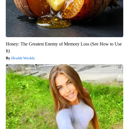
Honey: The Greatest Enemy of Memory Loss (See How to Use
It)
Health Weekly