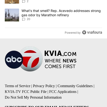
2
A trending article titled "What's that smell? Rep. Acevedo addre
What's that smell? Rep. Acevedo addresses strong
gas odor by Marathon refinery
20
Powered by
Terms of Service
|
Privacy Policy
|
Community Guidelines
|
KVIA-TV FCC Public File
|
FCC Applications
|
Do Not Sell My Personal Information