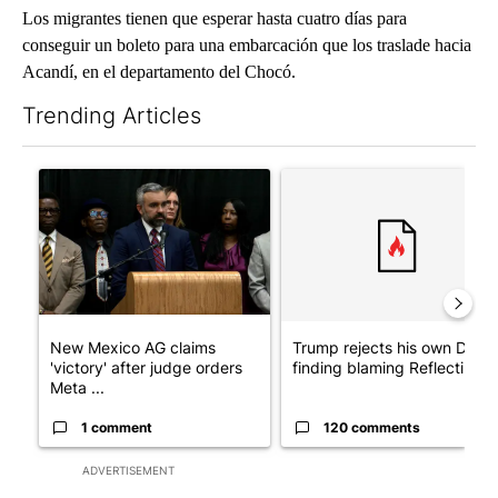
Los migrantes tienen que esperar hasta cuatro días para
conseguir un boleto para una embarcación que los traslade hacia
Acandí, en el departamento del Chocó.
Trending Articles
The following is a list of the most commented articles in the last 7
A trending article titled "New Mexico AG claims 'victory' after
A trending article titled "Tr
New Mexico AG claims
Trump rejects his own DOJ’s
'victory' after judge orders
finding blaming Reflecting ..
Meta ...
1 comment
120 comments
ADVERTISEMENT