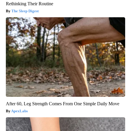
Rethinking Their Routine
The Sleep Digest
After 60, Leg Strength Comes From One Simple Daily Move
ApexLabs