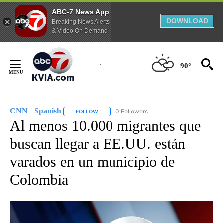
ABC-7 News App
DOWNLOAD
Breaking News Alerts
& Video On Demand
Skip
to
90°
Content
CNN - Spanish
0 Followers
FOLLOW
FOLLOW "CNN - SPANISH" TO RECEIVE NOTIFI
Al menos 10.000 migrantes que
buscan llegar a EE.UU. están
varados en un municipio de
Colombia