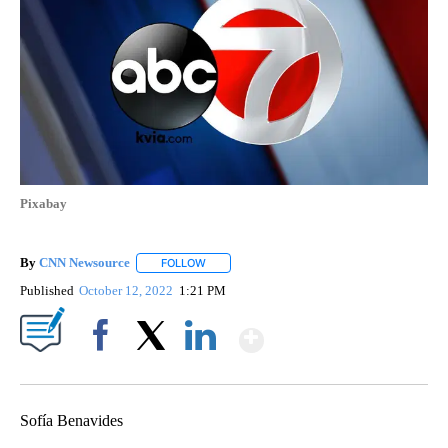
Pixabay
By
CNN Newsource
FOLLOW
FOLLOW "" TO RECEIVE NOTIFICATIONS ABOU
Published
October 12, 2022
1:21 PM
Show More
Facebook
X
LinkedIn
Sofía Benavides