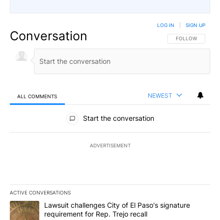
LOG IN
|
SIGN UP
Conversation
FOLLOW THIS CO
FOLLOW
NEWEST
ALL COMMENTS
All Comments
Start the conversation
ADVERTISEMENT
ACTIVE CONVERSATIONS
The following is a list of the most commented articles in the last 7
A trending article titled "Lawsuit challenges City of El Paso's sig
Lawsuit challenges City of El Paso's signature
requirement for Rep. Trejo recall