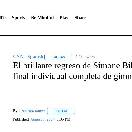
fic
Sports
Be Mindful
Play
Share
CNN - Spanish
0 Followers
FOLLOW
FOLLOW "CNN - SPANISH" TO RECEIVE NO
El brillante regreso de Simone Bil
final individual completa de gimn
By
CNN Newsource
FOLLOW
FOLLOW "" TO RECEIVE NOTIFICATIONS 
Published
August 1, 2024
6:05 PM