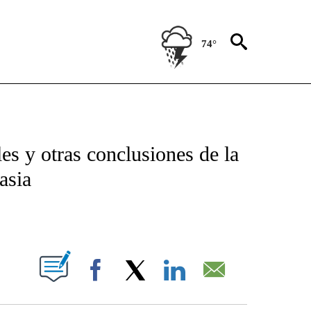
74°
TIFICATIONS ABOUT NEW PAGES ON "CNN - SPANISH".
es y otras conclusiones de la
asia
ABOUT NEW PAGES ON "".
Facebook
X
LinkedIn
Email