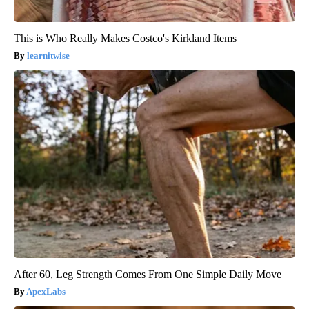
This is Who Really Makes Costco's Kirkland Items
learnitwise
After 60, Leg Strength Comes From One Simple Daily Move
ApexLabs