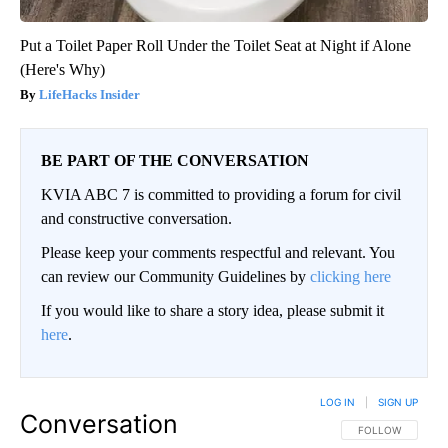
Put a Toilet Paper Roll Under the Toilet Seat at Night if Alone
(Here's Why)
LifeHacks Insider
BE PART OF THE CONVERSATION
KVIA ABC 7 is committed to providing a forum for civil
and constructive conversation.
Please keep your comments respectful and relevant. You
can review our Community Guidelines by
clicking here
If you would like to share a story idea, please submit it
here
.
LOG IN
|
SIGN UP
Conversation
FOLLOW THIS CO
FOLLOW