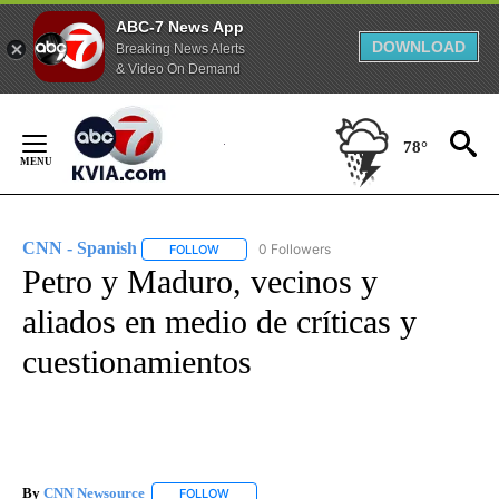
ABC-7 News App
DOWNLOAD
Breaking News Alerts
& Video On Demand
Skip
to
78°
Content
CNN - Spanish
0 Followers
FOLLOW
FOLLOW "CNN - SPANISH" TO RECEIVE NOTIFI
Petro y Maduro, vecinos y
aliados en medio de críticas y
cuestionamientos
By
CNN Newsource
FOLLOW
FOLLOW "" TO RECEIVE NOTIFICATIONS ABOU