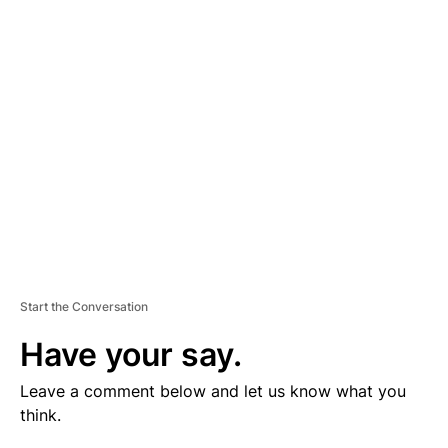
V
E
R
TI
S
E
M
E
N
T
Start the Conversation
Have your say.
Leave a comment below and let us know what you
think.