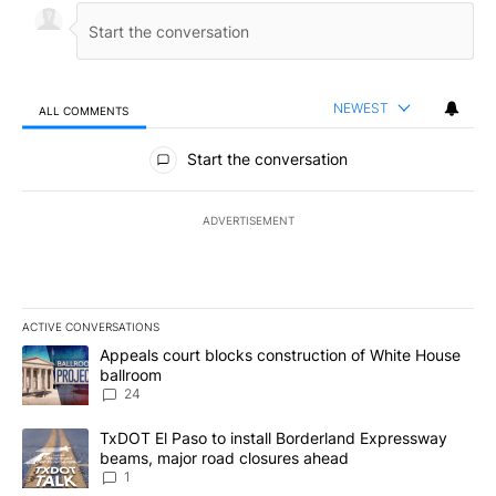
NEWEST
ALL COMMENTS
All Comments
Start the conversation
ADVERTISEMENT
ACTIVE CONVERSATIONS
The following is a list of the most commented articles in the last 7
A trending article titled "Appeals court blocks construction of W
Appeals court blocks construction of White House
ballroom
24
A trending article titled "TxDOT El Paso to install Borderland E
TxDOT El Paso to install Borderland Expressway
beams, major road closures ahead
1