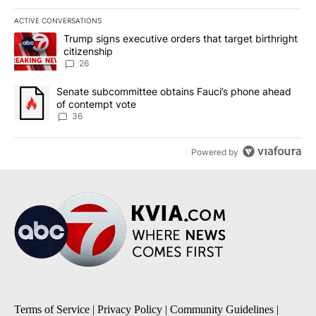
ACTIVE CONVERSATIONS
The following is a list of the most commented articles in the last 7
A trending article titled "Trump signs executive orders that targe
Trump signs executive orders that target birthright
citizenship
26
A trending article titled "Senate subcommittee obtains Fauci’s 
Senate subcommittee obtains Fauci’s phone ahead
of contempt vote
36
Powered by
Terms of Service
|
Privacy Policy
|
Community Guidelines
|