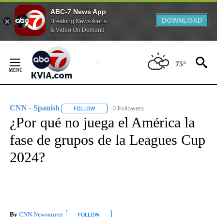
ABC-7 News App
DOWNLOAD
Breaking News Alerts
& Video On Demand
Skip
to
75°
Content
CNN - Spanish
0 Followers
FOLLOW
FOLLOW "CNN - SPANISH" TO RECEIVE NOTIFI
¿Por qué no juega el América la
fase de grupos de la Leagues Cup
2024?
By
CNN Newsource
FOLLOW
FOLLOW "" TO RECEIVE NOTIFICATIONS ABOU