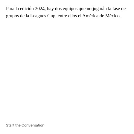
Para la edición 2024, hay dos equipos que no jugarán la fase de
grupos de la Leagues Cup, entre ellos el América de México.
A
D
V
E
R
TI
S
E
M
E
N
T
Start the Conversation