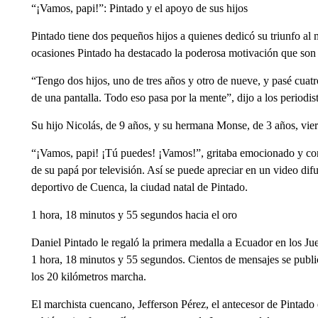
“¡Vamos, papi!”: Pintado y el apoyo de sus hijos
Pintado tiene dos pequeños hijos a quienes dedicó su triunfo al m
ocasiones Pintado ha destacado la poderosa motivación que son p
“Tengo dos hijos, uno de tres años y otro de nueve, y pasé cuatro
de una pantalla. Todo eso pasa por la mente”, dijo a los periodista
Su hijo Nicolás, de 9 años, y su hermana Monse, de 3 años, vie
“¡Vamos, papi! ¡Tú puedes! ¡Vamos!”, gritaba emocionado y con 
de su papá por televisión. Así se puede apreciar en un video d
deportivo de Cuenca, la ciudad natal de Pintado.
1 hora, 18 minutos y 55 segundos hacia el oro
Daniel Pintado le regaló la primera medalla a Ecuador en los Ju
1 hora, 18 minutos y 55 segundos. Cientos de mensajes se publi
los 20 kilómetros marcha.
El marchista cuencano, Jefferson Pérez, el antecesor de Pintad