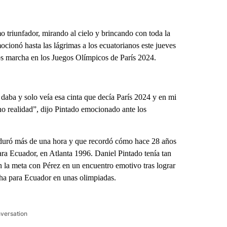
riunfador, mirando al cielo y brincando con toda la
cionó hasta las lágrimas a los ecuatorianos este jueves
os marcha en los Juegos Olímpicos de París 2024.
aba y solo veía esa cinta que decía París 2024 y en mi
ho realidad”, dijo Pintado emocionado ante los
e duró más de una hora y que recordó cómo hace 28 años
ara Ecuador, en Atlanta 1996. Daniel Pintado tenía tan
n la meta con Pérez en un encuentro emotivo tras lograr
cha para Ecuador en unas olimpiadas.
nversation