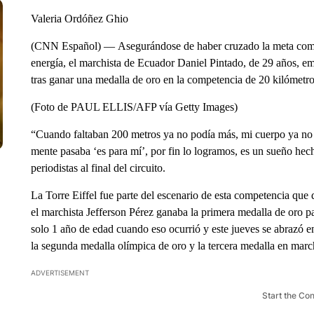
Valeria Ordóñez Ghio
(CNN Español) — Asegurándose de haber cruzado la meta como t
energía, el marchista de Ecuador Daniel Pintado, de 29 años, emo
tras ganar una medalla de oro en la competencia de 20 kilómetr
(Foto de PAUL ELLIS/AFP vía Getty Images)
“Cuando faltaban 200 metros ya no podía más, mi cuerpo ya no d
mente pasaba ‘es para mí’, por fin lo logramos, es un sueño hec
periodistas al final del circuito.
La Torre Eiffel fue parte del escenario de esta competencia qu
el marchista Jefferson Pérez ganaba la primera medalla de oro p
solo 1 año de edad cuando eso ocurrió y este jueves se abrazó e
la segunda medalla olímpica de oro y la tercera medalla en mar
ADVERTISEMENT
Start the Co