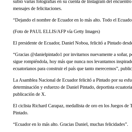
subió varias fotografías en su cuenta de Instagram del encuentr
mensajes de felicitaciones.
“Dejando el nombre de Ecuador en lo más alto. Todo el Ecuador 
(Foto de PAUL ELLIS/AFP vía Getty Images)
El presidente de Ecuador, Daniel Noboa, felicitó a Pintado desd
“Gracias @danielpintado1 por invitarnos nuevamente a soñar, po
sigue rompiéndola, hoy más que nunca nos levantamos inspirad
ecuatorianos para construir el país que tanto merecemos”, publi
La Asamblea Nacional de Ecuador felicitó a Pintado por su esfue
determinación y esfuerzo de Daniel Pintado, deportista ecuatori
publicación de X.
El ciclista Richard Carapaz, medallista de oro en los Juegos de 
Pintado.
“Ecuador en lo más alto. Gracias Daniel, muchas felicidades”.