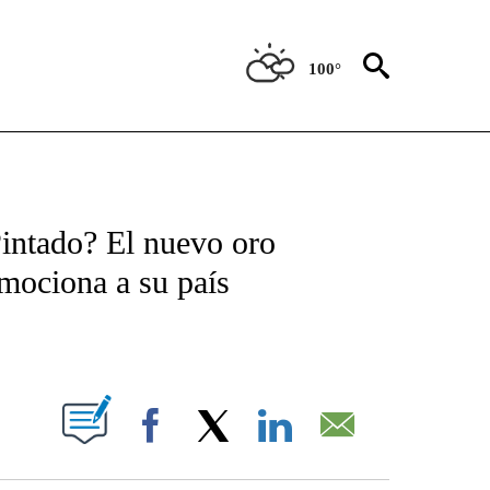
100°
TIFICATIONS ABOUT NEW PAGES ON "CNN - SPANISH".
Pintado? El nuevo oro
emociona a su país
ABOUT NEW PAGES ON "".
Facebook
X
LinkedIn
Email