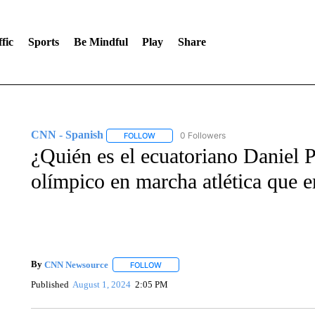
fic
Sports
Be Mindful
Play
Share
CNN - Spanish
0 Followers
FOLLOW
FOLLOW "CNN - SPANISH" TO RECEIVE NO
¿Quién es el ecuatoriano Daniel 
olímpico en marcha atlética que 
By
CNN Newsource
FOLLOW
FOLLOW "" TO RECEIVE NOTIFICATIONS 
Published
August 1, 2024
2:05 PM