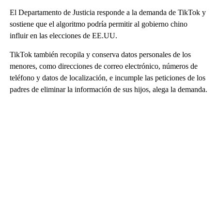
El Departamento de Justicia responde a la demanda de TikTok y
sostiene que el algoritmo podría permitir al gobierno chino
influir en las elecciones de EE.UU.
TikTok también recopila y conserva datos personales de los
menores, como direcciones de correo electrónico, números de
teléfono y datos de localización, e incumple las peticiones de los
padres de eliminar la información de sus hijos, alega la demanda.
A
D
V
E
R
TI
S
E
M
E
N
T