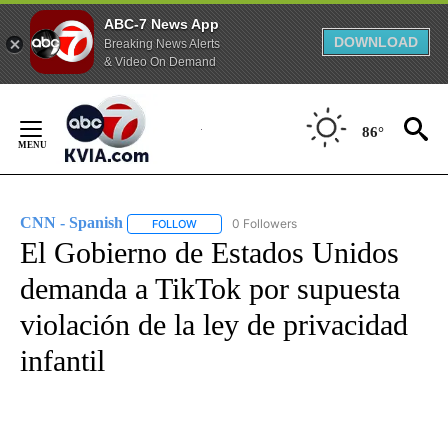
ABC-7 News App
DOWNLOAD
Breaking News Alerts
& Video On Demand
Skip
to
86°
Content
CNN - Spanish
0 Followers
FOLLOW
FOLLOW "CNN - SPANISH" TO RECEIVE NOTIFI
El Gobierno de Estados Unidos
demanda a TikTok por supuesta
violación de la ley de privacidad
infantil