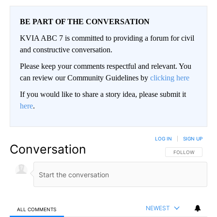
BE PART OF THE CONVERSATION
KVIA ABC 7 is committed to providing a forum for civil
and constructive conversation.
Please keep your comments respectful and relevant. You
can review our Community Guidelines by
clicking here
If you would like to share a story idea, please submit it
here
.
LOG IN
|
SIGN UP
Conversation
FOLLOW THIS CO
FOLLOW
NEWEST
ALL COMMENTS