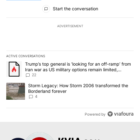
All Comments
Start the conversation
ADVERTISEMENT
ACTIVE CONVERSATIONS
The following is a list of the most commented articles in the last 7
A trending article titled "Trump’s top general is ‘looking for an o
Trump’s top general is ‘looking for an off-ramp’ from
Iran war as US military options remain limited,
sources say
22
A trending article titled "Storm Legacy: How Storm 2006 transfo
Storm Legacy: How Storm 2006 transformed the
Borderland forever
4
Powered by