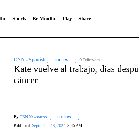
fic
Sports
Be Mindful
Play
Share
CNN - Spanish
0 Followers
FOLLOW
FOLLOW "CNN - SPANISH" TO RECEIVE NO
Kate vuelve al trabajo, días despu
cáncer
By
CNN Newsource
FOLLOW
FOLLOW "" TO RECEIVE NOTIFICATIONS 
Published
September 18, 2024
3:45 AM