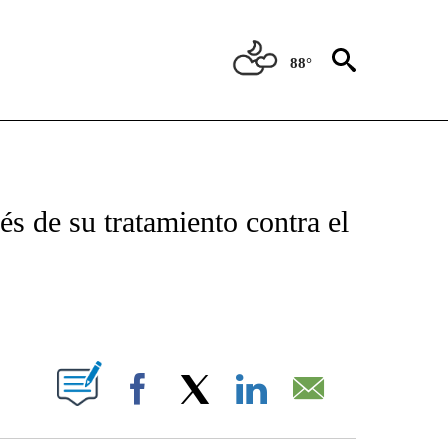
88°
TIFICATIONS ABOUT NEW PAGES ON "CNN - SPANISH".
és de su tratamiento contra el
ABOUT NEW PAGES ON "".
Facebook
X
LinkedIn
Email