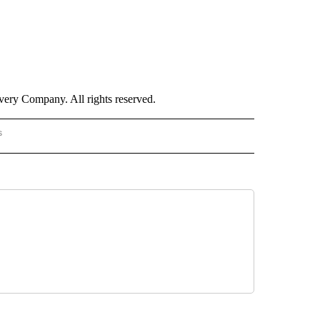
ry Company. All rights reserved.
s
PANISH" TO RECEIVE NOTIFICATIONS ABOUT NEW PAGES ON "CNN - SPANISH".