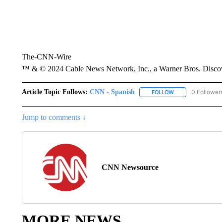
The-CNN-Wire
™ & © 2024 Cable News Network, Inc., a Warner Bros. Discove
Article Topic Follows:
CNN - Spanish
0 Follower
FOLLOW
FOLLOW "CNN - S
Jump to comments ↓
CNN Newsource
MORE NEWS