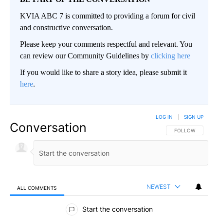
KVIA ABC 7 is committed to providing a forum for civil
and constructive conversation.
Please keep your comments respectful and relevant. You
can review our Community Guidelines by
clicking here
If you would like to share a story idea, please submit it
here
.
LOG IN
|
SIGN UP
Conversation
FOLLOW THIS CO
FOLLOW
NEWEST
ALL COMMENTS
All Comments
Start the conversation