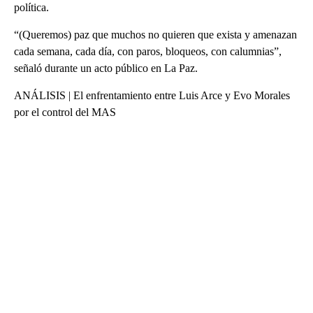
política.
“(Queremos) paz que muchos no quieren que exista y amenazan
cada semana, cada día, con paros, bloqueos, con calumnias”,
señaló durante un acto público en La Paz.
ANÁLISIS | El enfrentamiento entre Luis Arce y Evo Morales
por el control del MAS
A
D
V
E
R
TI
S
E
M
E
N
T