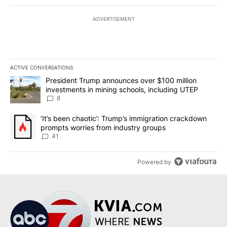
ADVERTISEMENT
ACTIVE CONVERSATIONS
The following is a list of the most commented articles in the last 7
A trending article titled "President Trump announces over $100 m
President Trump announces over $100 million
investments in mining schools, including UTEP
8
A trending article titled "‘It’s been chaotic’: Trump’s immigrati
‘It’s been chaotic’: Trump’s immigration crackdown
prompts worries from industry groups
41
Powered by