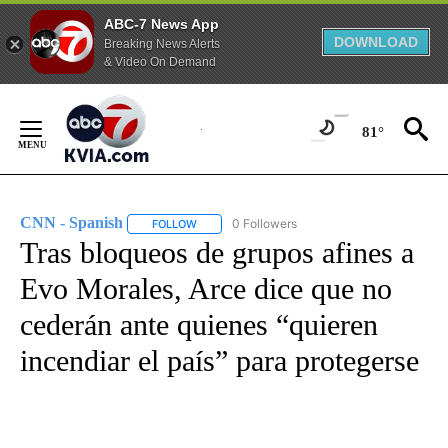
ABC-7 News App
DOWNLOAD
Breaking News Alerts
& Video On Demand
Skip
to
81°
Content
CNN - Spanish
0 Followers
FOLLOW
FOLLOW "CNN - SPANISH" TO RECEIVE NOTIFI
Tras bloqueos de grupos afines a
Evo Morales, Arce dice que no
cederán ante quienes “quieren
incendiar el país” para protegerse