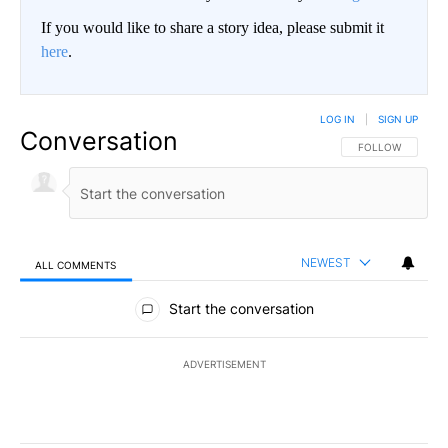
If you would like to share a story idea, please submit it
here
.
LOG IN
|
SIGN UP
Conversation
FOLLOW THIS CO
FOLLOW
NEWEST
ALL COMMENTS
All Comments
Start the conversation
ADVERTISEMENT