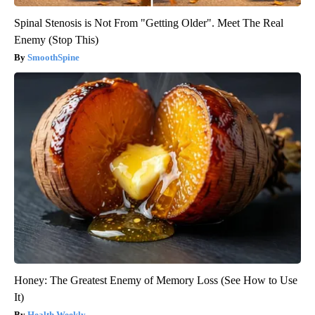
Spinal Stenosis is Not From "Getting Older". Meet The Real
Enemy (Stop This)
SmoothSpine
Honey: The Greatest Enemy of Memory Loss (See How to Use
It)
Health Weekly