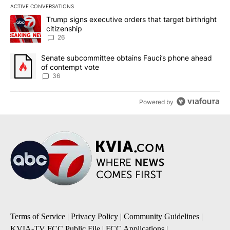
ACTIVE CONVERSATIONS
The following is a list of the most commented articles in the last 7
A trending article titled "Trump signs executive orders that targe
Trump signs executive orders that target birthright
citizenship
26
A trending article titled "Senate subcommittee obtains Fauci’s 
Senate subcommittee obtains Fauci’s phone ahead
of contempt vote
36
Powered by
Terms of Service
|
Privacy Policy
|
Community Guidelines
|
KVIA-TV FCC Public File
|
FCC Applications
|