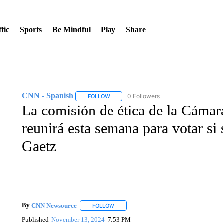
fic
Sports
Be Mindful
Play
Share
CNN - Spanish
0 Followers
FOLLOW
FOLLOW "CNN - SPANISH" TO RECEIVE NO
La comisión de ética de la Cámar
reunirá esta semana para votar si 
Gaetz
By
CNN Newsource
FOLLOW
FOLLOW "" TO RECEIVE NOTIFICATIONS 
Published
November 13, 2024
7:53 PM