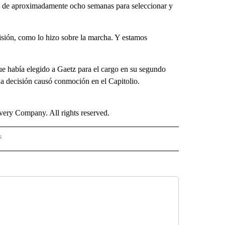
do de aproximadamente ocho semanas para seleccionar y
isión, como lo hizo sobre la marcha. Y estamos
e había elegido a Gaetz para el cargo en su segundo
a decisión causó conmoción en el Capitolio.
ry Company. All rights reserved.
s
PANISH" TO RECEIVE NOTIFICATIONS ABOUT NEW PAGES ON "CNN - SPANISH".