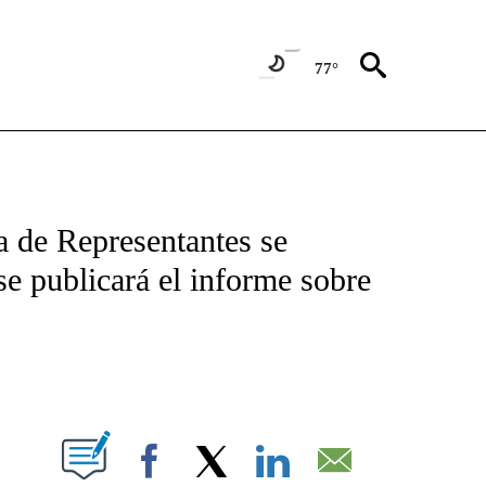
77°
TIFICATIONS ABOUT NEW PAGES ON "CNN - SPANISH".
a de Representantes se
se publicará el informe sobre
ABOUT NEW PAGES ON "".
Facebook
X
LinkedIn
Email