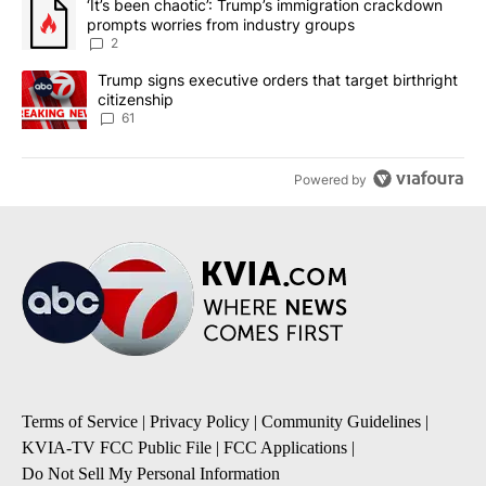
A trending article titled "‘It’s been chaotic’: Trump’s immigrati
‘It’s been chaotic’: Trump’s immigration crackdown
prompts worries from industry groups
2
A trending article titled "Trump signs executive orders that targe
Trump signs executive orders that target birthright
citizenship
61
Powered by
Terms of Service
|
Privacy Policy
|
Community Guidelines
|
KVIA-TV FCC Public File
|
FCC Applications
|
Do Not Sell My Personal Information