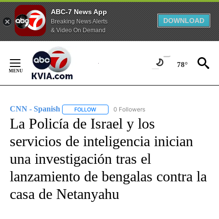
ABC-7 News App
DOWNLOAD
Breaking News Alerts
& Video On Demand
Skip
to
78°
Content
CNN - Spanish
0 Followers
FOLLOW
FOLLOW "CNN - SPANISH" TO RECEIVE NOTIFI
La Policía de Israel y los
servicios de inteligencia inician
una investigación tras el
lanzamiento de bengalas contra la
casa de Netanyahu