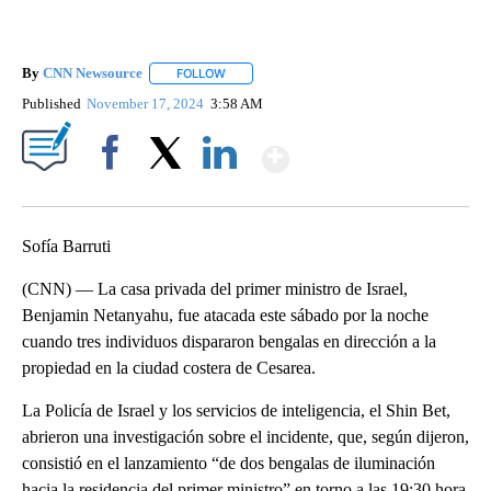
By
CNN Newsource
FOLLOW
FOLLOW "" TO RECEIVE NOTIFICATIONS ABOU
Published
November 17, 2024
3:58 AM
Show More
Facebook
X
LinkedIn
Sofía Barruti
(CNN) — La casa privada del primer ministro de Israel,
Benjamin Netanyahu, fue atacada este sábado por la noche
cuando tres individuos dispararon bengalas en dirección a la
propiedad en la ciudad costera de Cesarea.
La Policía de Israel y los servicios de inteligencia, el Shin Bet,
abrieron una investigación sobre el incidente, que, según dijeron,
consistió en el lanzamiento “de dos bengalas de iluminación
hacia la residencia del primer ministro” en torno a las 19:30 hora