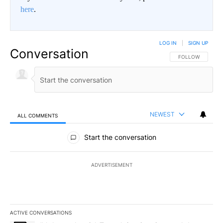
here
.
LOG IN
|
SIGN UP
Conversation
FOLLOW THIS CO
FOLLOW
NEWEST
ALL COMMENTS
All Comments
Start the conversation
ADVERTISEMENT
ACTIVE CONVERSATIONS
The following is a list of the most commented articles in the last 7