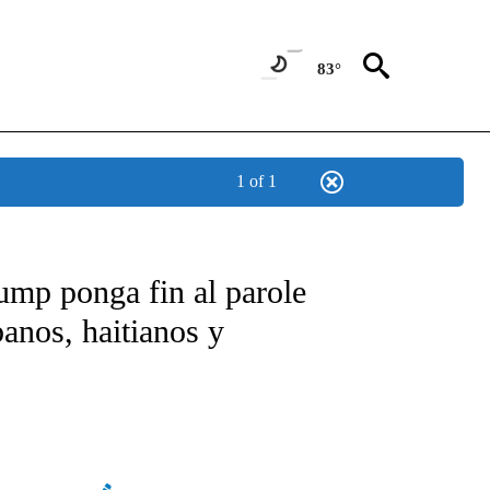
83°
1 of 1
TIFICATIONS ABOUT NEW PAGES ON "CNN - SPANISH".
ump ponga fin al parole
anos, haitianos y