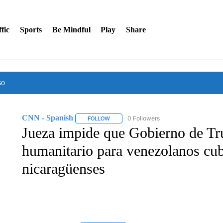
fic
Sports
Be Mindful
Play
Share
so
CNN - Spanish
0 Followers
FOLLOW
FOLLOW "CNN - SPANISH" TO RECEIVE NO
Jueza impide que Gobierno de Tr
humanitario para venezolanos cub
nicaragüenses