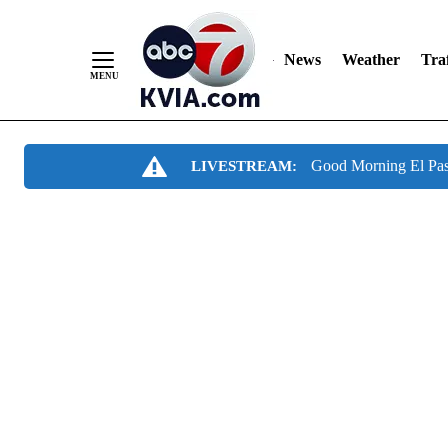
News
Weather
Traf
Skip
Good Morning El Pa
LIVESTREAM:
to
Content