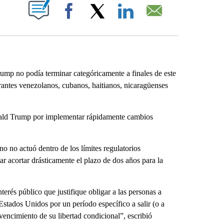
ABOUT NEW PAGES ON "".
Facebook
X
LinkedIn
Email
rump no podía terminar categóricamente a finales de este
grantes venezolanos, cubanos, haitianos, nicaragüenses
Donald Trump por implementar rápidamente cambios
o no actuó dentro de los límites regulatorios
ar acortar drásticamente el plazo de dos años para la
erés público que justifique obligar a las personas a
stados Unidos por un período específico a salir (o a
vencimiento de su libertad condicional”, escribió