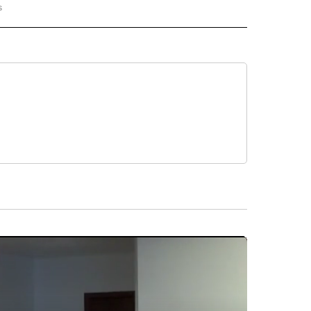
s
PANISH" TO RECEIVE NOTIFICATIONS ABOUT NEW PAGES ON "CNN - SPANISH".