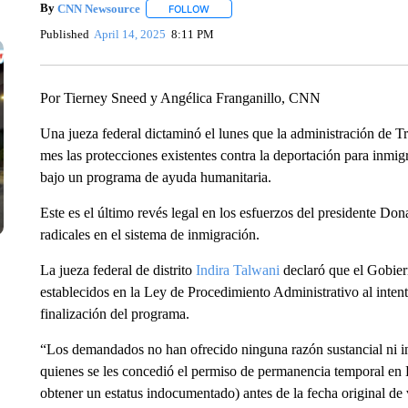
By
CNN Newsource
FOLLOW
FOLLOW "" TO RECEIVE NOTIFICATIONS 
Published
April 14, 2025
8:11 PM
Por Tierney Sneed y Angélica Franganillo, CNN
Una jueza federal dictaminó el lunes que la administración de T
mes las protecciones existentes contra la deportación para inmi
bajo un programa de ayuda humanitaria.
Este es el último revés legal en los esfuerzos del presidente 
radicales en el sistema de inmigración.
La jueza federal de distrito
Indira Talwani
declaró que el Gobiern
establecidos en la Ley de Procedimiento Administrativo al intent
finalización del programa.
“Los demandados no han ofrecido ninguna razón sustancial ni int
quienes se les concedió el permiso de permanencia temporal en E
obtener un estatus indocumentado) antes de la fecha original de 