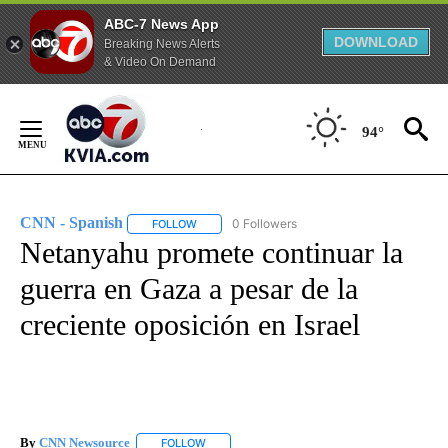
ABC-7 News App
DOWNLOAD
Breaking News Alerts
& Video On Demand
Skip
to
94°
Content
CNN - Spanish
0 Followers
FOLLOW
FOLLOW "CNN - SPANISH" TO RECEIVE NOTIFI
Netanyahu promete continuar la
guerra en Gaza a pesar de la
creciente oposición en Israel
By
CNN Newsource
FOLLOW
FOLLOW "" TO RECEIVE NOTIFICATIONS ABOU