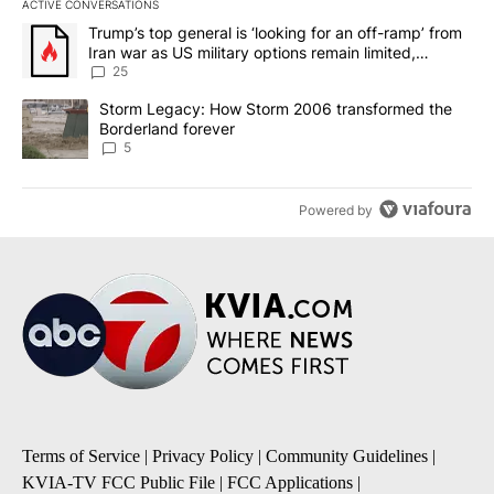
ACTIVE CONVERSATIONS
The following is a list of the most commented articles in the last 7
A trending article titled "Trump’s top general is ‘looking for an o
Trump’s top general is ‘looking for an off-ramp’ from
Iran war as US military options remain limited,
sources say
25
A trending article titled "Storm Legacy: How Storm 2006 transfo
Storm Legacy: How Storm 2006 transformed the
Borderland forever
5
Powered by
Terms of Service
|
Privacy Policy
|
Community Guidelines
|
KVIA-TV FCC Public File
|
FCC Applications
|