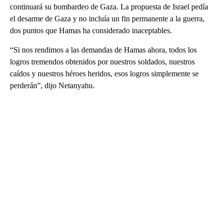
continuará su bombardeo de Gaza. La propuesta de Israel pedía
el desarme de Gaza y no incluía un fin permanente a la guerra,
dos puntos que Hamas ha considerado inaceptables.
“Si nos rendimos a las demandas de Hamas ahora, todos los
logros tremendos obtenidos por nuestros soldados, nuestros
caídos y nuestros héroes heridos, esos logros simplemente se
perderán”, dijo Netanyahu.
A
D
V
E
R
TI
S
E
M
E
N
T