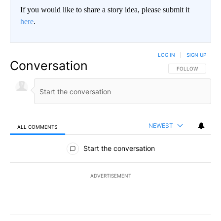
If you would like to share a story idea, please submit it
here
.
LOG IN
|
SIGN UP
Conversation
FOLLOW THIS CO
FOLLOW
NEWEST
ALL COMMENTS
All Comments
Start the conversation
ADVERTISEMENT