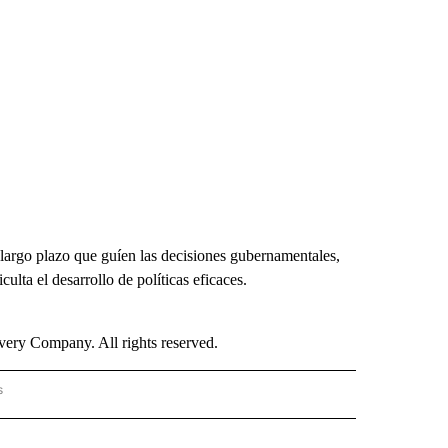
 largo plazo que guíen las decisiones gubernamentales,
ulta el desarrollo de políticas eficaces.
ry Company. All rights reserved.
s
PANISH" TO RECEIVE NOTIFICATIONS ABOUT NEW PAGES ON "CNN - SPANISH".