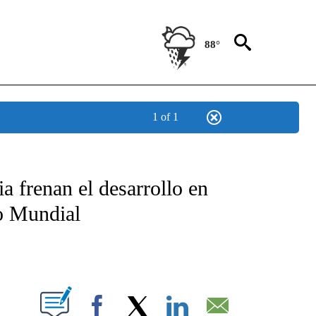
88°
1 of 1
TIFICATIONS ABOUT NEW PAGES ON "CNN - SPANISH".
a frenan el desarrollo en
co Mundial
ABOUT NEW PAGES ON "".