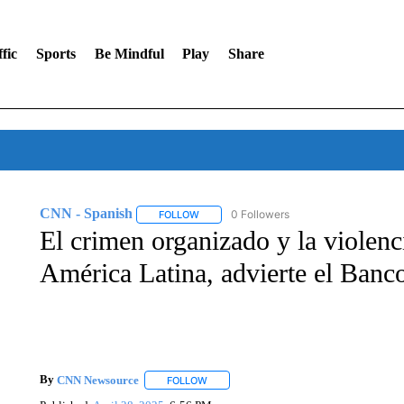
fic
Sports
Be Mindful
Play
Share
CNN - Spanish
0 Followers
FOLLOW
FOLLOW "CNN - SPANISH" TO RECEIVE NO
El crimen organizado y la violenci
América Latina, advierte el Ban
By
CNN Newsource
FOLLOW
FOLLOW "" TO RECEIVE NOTIFICATIONS 