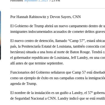
Published
September 3, 2025
7:23 PM
Por Hannah Rabinowitz y Devon Sayers, CNN
El Gobierno de Trump abrirá un nuevo campamento dentro de una
inmigrantes indocumentados acusados de cometer delitos graves,
El nuevo centro de detención, llamado “Camp 57”, estará ubica
país, la Penitenciaría Estatal de Louisiana, también conocida c
hectáreas) situada a una hora al norte de Baton Rouge. Tendrá 
el gobernador republicano de Louisiana, Jeff Landry, en una conf
allí antes de que termine septiembre.
Funcionarios del Gobierno señalaron que Camp 57 está diseñado 
como un ejemplo de éxito en sus campañas contra la inmigración i
agenda de Trump.
El nombre de la instalación es un guiño a Landry, el 57º gober
de Seguridad Nacional a CNN. Landry indicó que se está reutiliz