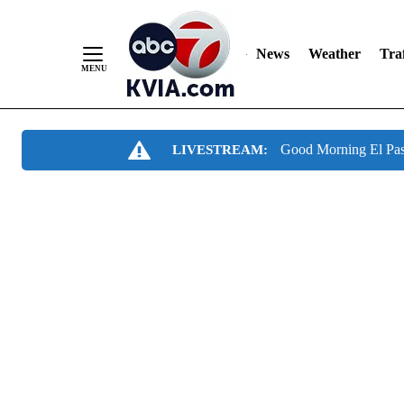
News
Weather
Traf
Skip
Good Morning El Pa
LIVESTREAM:
to
Content