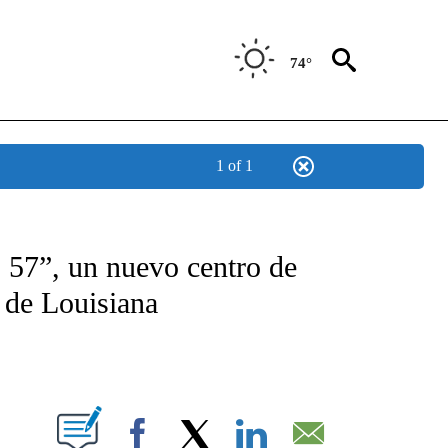
74°
1 of 1
TIFICATIONS ABOUT NEW PAGES ON "CNN - SPANISH".
57”, un nuevo centro de
 de Louisiana
ABOUT NEW PAGES ON "".