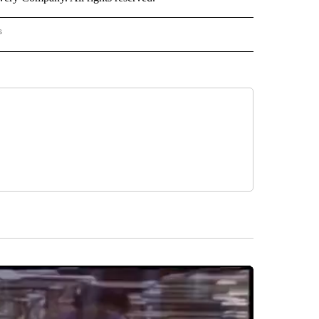
s
PANISH" TO RECEIVE NOTIFICATIONS ABOUT NEW PAGES ON "CNN - SPANISH".