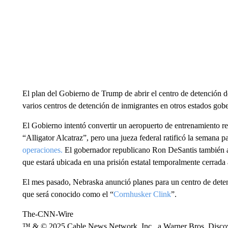
El plan del Gobierno de Trump de abrir el centro de detención d
varios centros de detención de inmigrantes en otros estados gob
El Gobierno intentó convertir un aeropuerto de entrenamiento r
“Alligator Alcatraz”, pero una jueza federal ratificó la semana 
operaciones.
El gobernador republicano Ron DeSantis también a
que estará ubicada en una prisión estatal temporalmente cerrada 
El mes pasado, Nebraska anunció planes para un centro de deten
que será conocido como el “
Cornhusker Clink
”.
The-CNN-Wire
™ & © 2025 Cable News Network, Inc., a Warner Bros. Discove