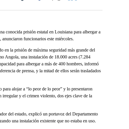
Facebook
X
LinkedIn
Email
 conocida prisión estatal en Louisiana para albergar a
 anunciaron funcionarios este miércoles.
do en la prisión de máxima seguridad más grande del
omo Angola, una instalación de 18.000 acres (7.284
capacidad para albergar a más de 400 hombres, informó
erencia de prensa, y la mitad de ellos serán trasladados
para alojar a “lo peor de lo peor” y lo presentaron
rregular y el crimen violento, dos ejes clave de la
nador del estado, explicó un portavoz del Departamento
ando una instalación existente que no estaba en uso.