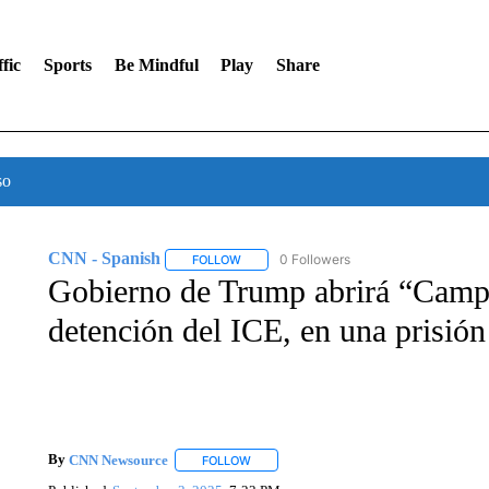
fic
Sports
Be Mindful
Play
Share
so
CNN - Spanish
0 Followers
FOLLOW
FOLLOW "CNN - SPANISH" TO RECEIVE NO
Gobierno de Trump abrirá “Camp 
detención del ICE, en una prisión
By
CNN Newsource
FOLLOW
FOLLOW "" TO RECEIVE NOTIFICATIONS 