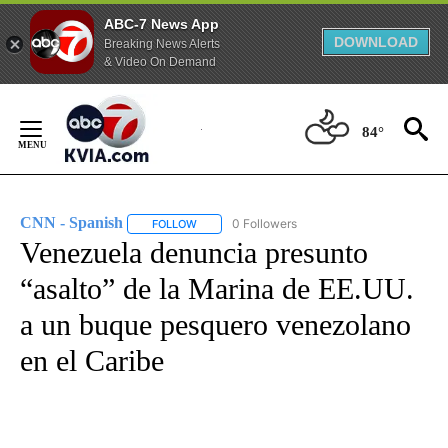
ABC-7 News App
DOWNLOAD
Breaking News Alerts
& Video On Demand
Skip
to
84°
Content
CNN - Spanish
0 Followers
FOLLOW
FOLLOW "CNN - SPANISH" TO RECEIVE NOTIFI
Venezuela denuncia presunto
“asalto” de la Marina de EE.UU.
a un buque pesquero venezolano
en el Caribe