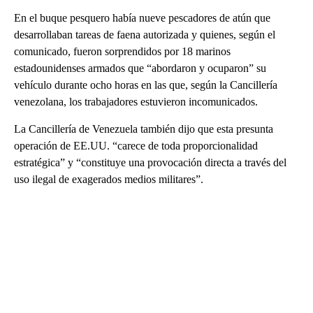
En el buque pesquero había nueve pescadores de atún que
desarrollaban tareas de faena autorizada y quienes, según el
comunicado, fueron sorprendidos por 18 marinos
estadounidenses armados que “abordaron y ocuparon” su
vehículo durante ocho horas en las que, según la Cancillería
venezolana, los trabajadores estuvieron incomunicados.
La Cancillería de Venezuela también dijo que esta presunta
operación de EE.UU. “carece de toda proporcionalidad
estratégica” y “constituye una provocación directa a través del
uso ilegal de exagerados medios militares”.
A
D
V
E
R
TI
S
E
M
E
N
T