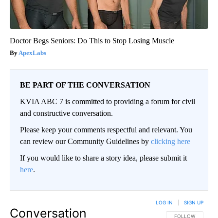
Doctor Begs Seniors: Do This to Stop Losing Muscle
ApexLabs
BE PART OF THE CONVERSATION
KVIA ABC 7 is committed to providing a forum for civil
and constructive conversation.
Please keep your comments respectful and relevant. You
can review our Community Guidelines by
clicking here
If you would like to share a story idea, please submit it
here
.
LOG IN
|
SIGN UP
Conversation
FOLLOW THIS CO
FOLLOW