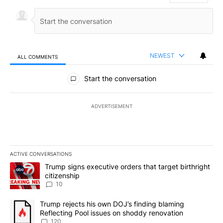
NEWEST
ALL COMMENTS
All Comments
Start the conversation
ADVERTISEMENT
ACTIVE CONVERSATIONS
The following is a list of the most commented articles in the last 7
A trending article titled "Trump signs executive orders that targe
Trump signs executive orders that target birthright
citizenship
10
A trending article titled "Trump rejects his own DOJ’s finding bl
Trump rejects his own DOJ’s finding blaming
Reflecting Pool issues on shoddy renovation
120