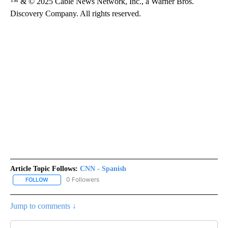
™ & © 2025 Cable News Network, Inc., a Warner Bros.
Discovery Company. All rights reserved.
Article Topic Follows:
CNN - Spanish
0 Followers
FOLLOW
FOLLOW "CNN - SPANISH" TO RECEIVE NOTIFICATIONS ABOUT NE
Jump to comments ↓