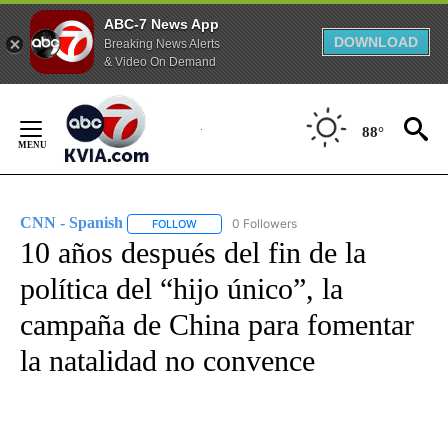
ABC-7 News App
DOWNLOAD
Breaking News Alerts
& Video On Demand
Skip
to
88°
Content
CNN - Spanish
0 Followers
FOLLOW
FOLLOW "CNN - SPANISH" TO RECEIVE NOTIFI
10 años después del fin de la
política del “hijo único”, la
campaña de China para fomentar
la natalidad no convence