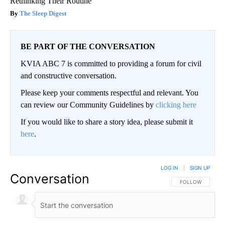
Rethinking Their Routine
The Sleep Digest
BE PART OF THE CONVERSATION
KVIA ABC 7 is committed to providing a forum for civil
and constructive conversation.
Please keep your comments respectful and relevant. You
can review our Community Guidelines by
clicking here
If you would like to share a story idea, please submit it
here
.
LOG IN
|
SIGN UP
Conversation
FOLLOW THIS CO
FOLLOW