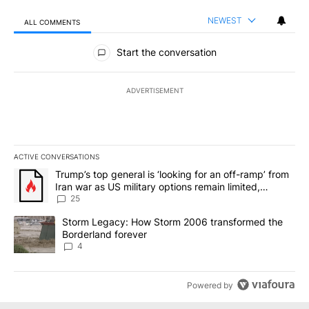
NEWEST
ALL COMMENTS
All Comments
Start the conversation
ADVERTISEMENT
ACTIVE CONVERSATIONS
The following is a list of the most commented articles in the last 7
A trending article titled "Trump’s top general is ‘looking for an o
Trump’s top general is ‘looking for an off-ramp’ from
Iran war as US military options remain limited,
sources say
25
A trending article titled "Storm Legacy: How Storm 2006 transfo
Storm Legacy: How Storm 2006 transformed the
Borderland forever
4
Powered by