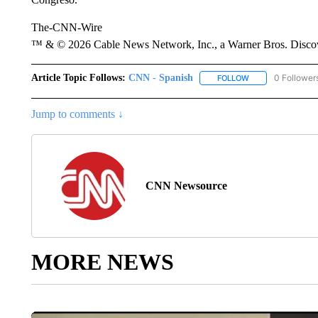
The-CNN-Wire
™ & © 2026 Cable News Network, Inc., a Warner Bros. Discove
Article Topic Follows:
CNN - Spanish
0 Follower
FOLLOW
FOLLOW "CNN - S
Jump to comments ↓
CNN Newsource
MORE NEWS