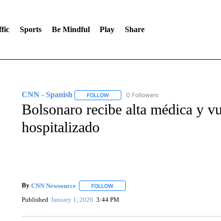
fic
Sports
Be Mindful
Play
Share
CNN - Spanish
0 Followers
FOLLOW
FOLLOW "CNN - SPANISH" TO RECEIVE NO
Bolsonaro recibe alta médica y vu
hospitalizado
By
CNN Newsource
FOLLOW
FOLLOW "" TO RECEIVE NOTIFICATIONS 
Published
January 1, 2026
3:44 PM