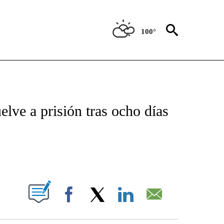
100°
TIFICATIONS ABOUT NEW PAGES ON "CNN - SPANISH".
elve a prisión tras ocho días
ABOUT NEW PAGES ON "".
Facebook
X
LinkedIn
Email