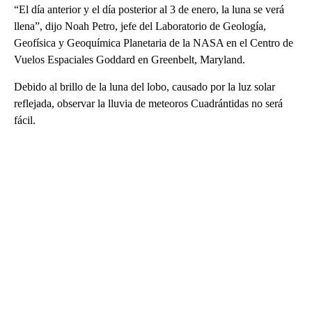
“El día anterior y el día posterior al 3 de enero, la luna se verá
llena”, dijo Noah Petro, jefe del Laboratorio de Geología,
Geofísica y Geoquímica Planetaria de la NASA en el Centro de
Vuelos Espaciales Goddard en Greenbelt, Maryland.
Debido al brillo de la luna del lobo, causado por la luz solar
reflejada, observar la lluvia de meteoros Cuadrántidas no será
fácil.
A
D
V
E
R
TI
S
E
M
E
N
T