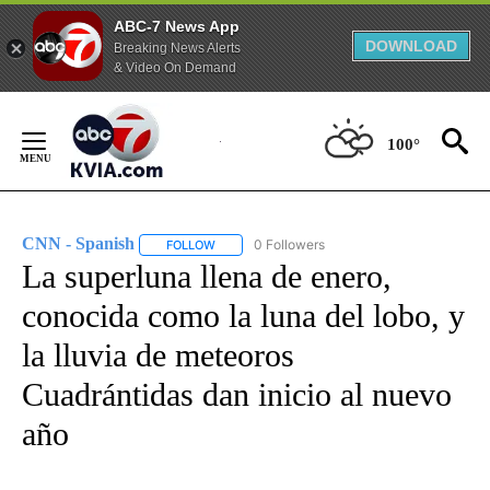
ABC-7 News App
DOWNLOAD
Breaking News Alerts
& Video On Demand
Skip
to
100°
Content
CNN - Spanish
0 Followers
FOLLOW
FOLLOW "CNN - SPANISH" TO RECEIVE NOTIFI
La superluna llena de enero,
conocida como la luna del lobo, y
la lluvia de meteoros
Cuadrántidas dan inicio al nuevo
año