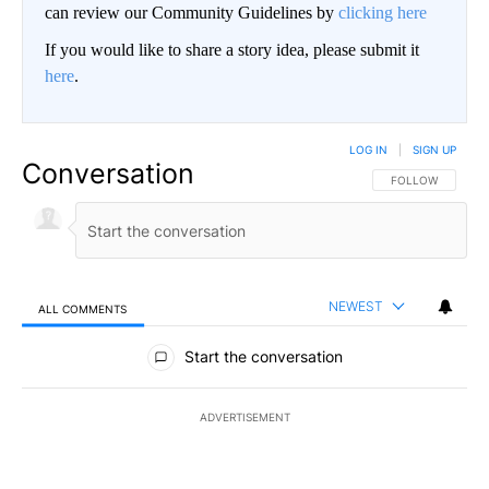
can review our Community Guidelines by
clicking here
If you would like to share a story idea, please submit it
here
.
LOG IN
|
SIGN UP
Conversation
FOLLOW THIS CO
FOLLOW
NEWEST
ALL COMMENTS
All Comments
Start the conversation
ADVERTISEMENT