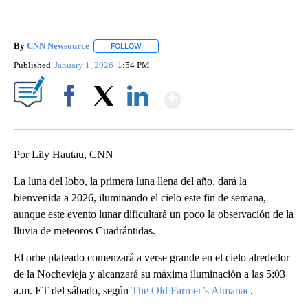
By
CNN Newsource
FOLLOW
FOLLOW "" TO RECEIVE NOTIFICATIONS ABOU
Published
January 1, 2026
1:54 PM
Show More
Facebook
X
LinkedIn
Por Lily Hautau, CNN
La luna del lobo, la primera luna llena del año, dará la
bienvenida a 2026, iluminando el cielo este fin de semana,
aunque este evento lunar dificultará un poco la observación de la
lluvia de meteoros Cuadrántidas.
El orbe plateado comenzará a verse grande en el cielo alrededor
de la Nochevieja y alcanzará su máxima iluminación a las 5:03
a.m. ET del sábado, según
The Old Farmer’s Almanac
.