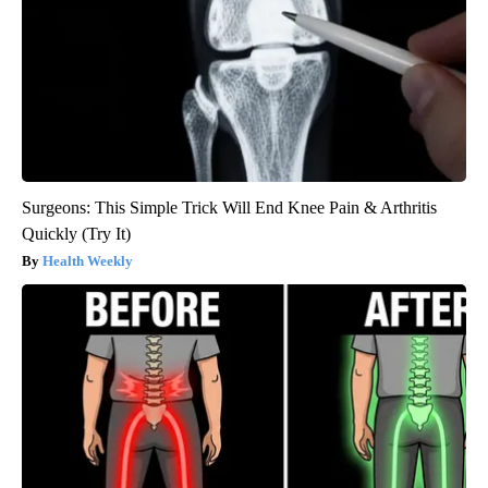
Surgeons: This Simple Trick Will End Knee Pain & Arthritis
Quickly (Try It)
Health Weekly