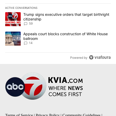
ACTIVE CONVERSATIONS
The following is a list of the most commented articles in the last 7
A trending article titled "Trump signs executive orders that targe
Trump signs executive orders that target birthright
citizenship
59
A trending article titled "Appeals court blocks construction of W
Appeals court blocks construction of White House
ballroom
14
Powered by
Terms of Service
|
Privacy Policy
|
Community Guidelines
|