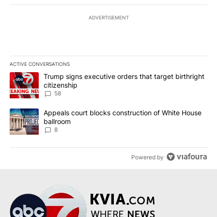
ADVERTISEMENT
ACTIVE CONVERSATIONS
The following is a list of the most commented articles in the last 7
A trending article titled "Trump signs executive orders that targe
Trump signs executive orders that target birthright
citizenship
58
A trending article titled "Appeals court blocks construction of W
Appeals court blocks construction of White House
ballroom
8
Powered by