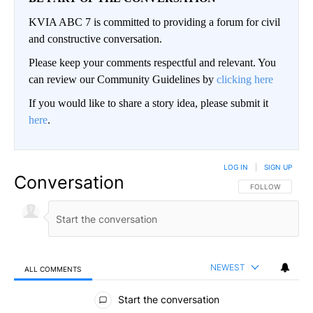
KVIA ABC 7 is committed to providing a forum for civil
and constructive conversation.
Please keep your comments respectful and relevant. You
can review our Community Guidelines by
clicking here
If you would like to share a story idea, please submit it
here
.
LOG IN
|
SIGN UP
Conversation
FOLLOW THIS CO
FOLLOW
NEWEST
ALL COMMENTS
All Comments
Start the conversation