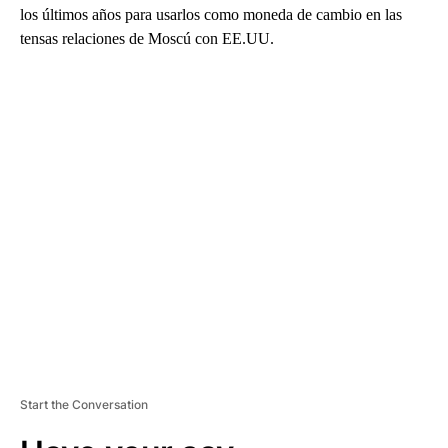
los últimos años para usarlos como moneda de cambio en las
tensas relaciones de Moscú con EE.UU.
A
D
V
E
R
TI
S
E
M
E
N
T
Start the Conversation