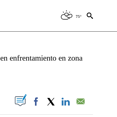
75°
TIFICATIONS ABOUT NEW PAGES ON "CNN - SPANISH".
 en enfrentamiento en zona
ABOUT NEW PAGES ON "".
Facebook
X
LinkedIn
Email