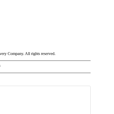
ry Company. All rights reserved.
s
PANISH" TO RECEIVE NOTIFICATIONS ABOUT NEW PAGES ON "CNN - SPANISH".