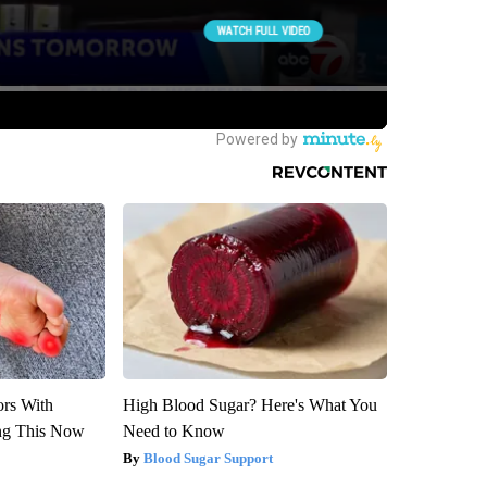
ors With
High Blood Sugar? Here's What You
ng This Now
Need to Know
Blood Sugar Support