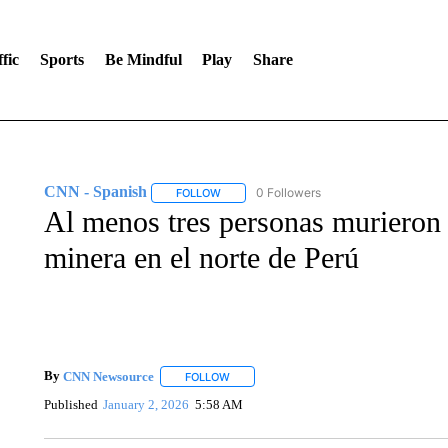
fic
Sports
Be Mindful
Play
Share
CNN - Spanish
0 Followers
FOLLOW
FOLLOW "CNN - SPANISH" TO RECEIVE NO
Al menos tres personas murieron
minera en el norte de Perú
By
CNN Newsource
FOLLOW
FOLLOW "" TO RECEIVE NOTIFICATIONS 
Published
January 2, 2026
5:58 AM