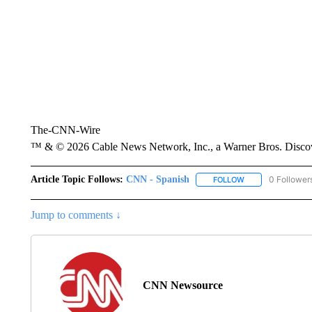
The-CNN-Wire
™ & © 2026 Cable News Network, Inc., a Warner Bros. Discove
Article Topic Follows:
CNN - Spanish
0 Follower
FOLLOW
FOLLOW "CNN - S
Jump to comments ↓
CNN Newsource