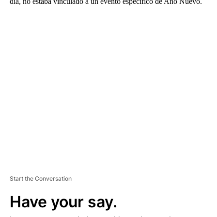
día, no estaba vinculado a un evento específico de Año Nuevo.
A
D
V
E
R
TI
S
E
M
E
N
T
Start the Conversation
Have your say.