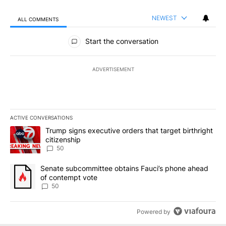
NEWEST
ALL COMMENTS
All Comments
Start the conversation
ADVERTISEMENT
ACTIVE CONVERSATIONS
The following is a list of the most commented articles in the last 7
A trending article titled "Trump signs executive orders that targe
Trump signs executive orders that target birthright
citizenship
50
A trending article titled "Senate subcommittee obtains Fauci’s 
Senate subcommittee obtains Fauci’s phone ahead
of contempt vote
50
Powered by