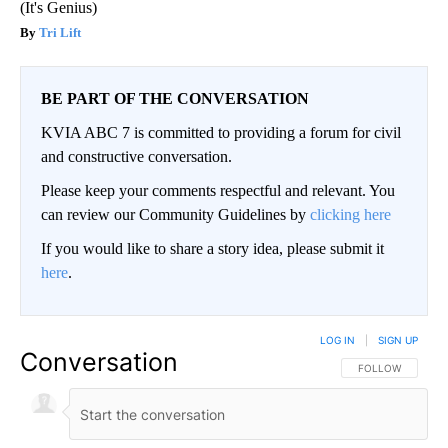
(It's Genius)
Tri Lift
BE PART OF THE CONVERSATION
KVIA ABC 7 is committed to providing a forum for civil
and constructive conversation.
Please keep your comments respectful and relevant. You
can review our Community Guidelines by
clicking here
If you would like to share a story idea, please submit it
here
.
LOG IN
|
SIGN UP
Conversation
FOLLOW THIS CO
FOLLOW