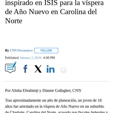
inspirado en ISIS para la víspera
de Año Nuevo en Carolina del
Norte
By
CNN Newsource
FOLLOW
FOLLOW "" TO RECEIVE NOTIFICATIONS ABOU
Published
January 2, 2026
4:00 PM
Show More
Facebook
X
LinkedIn
Por Alisha Ebrahimji y Dianne Gallagher, CNN
Tras aproximadamente un año de planeación, un joven de 18
años fue arrestado en la víspera de Año Nuevo en un suburbio
de Charlotte, Carolina del Norte, acusado por fiscales federales y