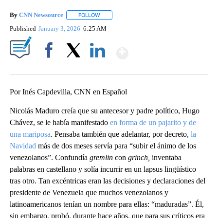
By
CNN Newsource
FOLLOW
FOLLOW "" TO RECEIVE NOTIFICATIONS ABOU
Published
January 3, 2026
6:25 AM
Show More
Facebook
X
LinkedIn
Por Inés Capdevilla, CNN en Español
Nicolás Maduro creía que su antecesor y padre político, Hugo
Chávez, se le había manifestado
en forma de un pajarito y de
una mariposa
. Pensaba también que adelantar, por decreto,
la
Navidad
más de dos meses servía para “subir el ánimo de los
venezolanos”. Confundía
gremlin
con
grinch,
inventaba
palabras en castellano y solía incurrir en un lapsus lingüístico
tras otro. Tan excéntricas eran las decisiones y declaraciones del
presidente de Venezuela que muchos venezolanos y
latinoamericanos tenían un nombre para ellas: “maduradas”. Él,
sin embargo, probó, durante hace años, que para sus críticos era