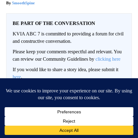
SmoothSpine
BE PART OF THE CONVERSATION
KVIA ABC 7 is committed to providing a forum for civil
and constructive conversation.
Please keep your comments respectful and relevant. You
can review our Community Guidelines by
clicking here
If you would like to share a story idea, please submit it
here
.
LOG IN
|
SIGN UP
Conversation
FOLLOW THIS CO
FOLLOW