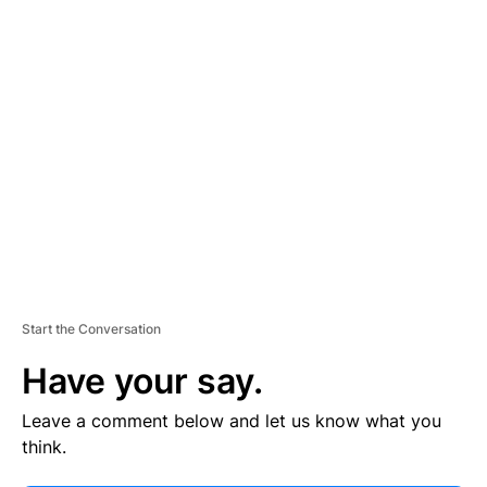
V
E
R
TI
S
E
M
E
N
T
Start the Conversation
Have your say.
Leave a comment below and let us know what you
think.