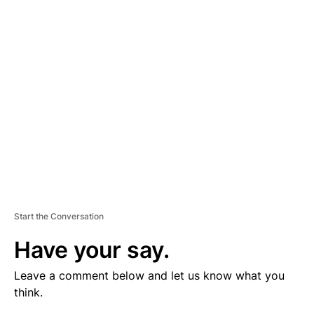
V
E
R
TI
S
E
M
E
N
T
Start the Conversation
Have your say.
Leave a comment below and let us know what you
think.