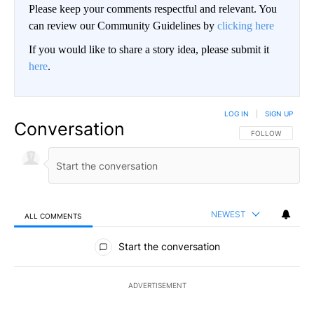
Please keep your comments respectful and relevant. You
can review our Community Guidelines by
clicking here
If you would like to share a story idea, please submit it
here
.
LOG IN
|
SIGN UP
Conversation
FOLLOW THIS CO
FOLLOW
NEWEST
ALL COMMENTS
All Comments
Start the conversation
ADVERTISEMENT