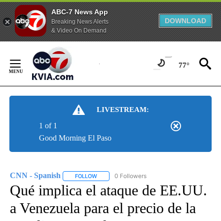
ABC-7 News App
DOWNLOAD
Breaking News Alerts
& Video On Demand
Skip
to
77°
Content
LIVESTREAM:
1 of 1
Good Morning El Paso
CNN - Spanish
0 Followers
FOLLOW
FOLLOW "CNN - SPANISH" TO RECEIVE NOTIFI
Qué implica el ataque de EE.UU.
a Venezuela para el precio de la