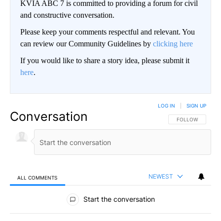
KVIA ABC 7 is committed to providing a forum for civil
and constructive conversation.
Please keep your comments respectful and relevant. You
can review our Community Guidelines by
clicking here
If you would like to share a story idea, please submit it
here
.
LOG IN
|
SIGN UP
Conversation
FOLLOW THIS CO
FOLLOW
NEWEST
ALL COMMENTS
All Comments
Start the conversation