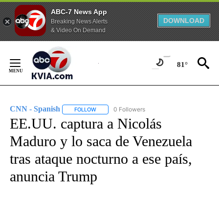
ABC-7 News App
DOWNLOAD
Breaking News Alerts
& Video On Demand
Skip
to
81°
Content
CNN - Spanish
0 Followers
FOLLOW
FOLLOW "CNN - SPANISH" TO RECEIVE NOTIFI
EE.UU. captura a Nicolás
Maduro y lo saca de Venezuela
tras ataque nocturno a ese país,
anuncia Trump