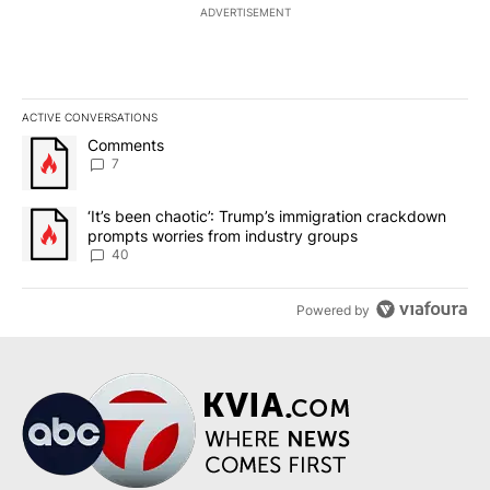
ADVERTISEMENT
ACTIVE CONVERSATIONS
The following is a list of the most commented articles in the last 7
A trending article titled "Comments" with 7 comments.
Comments
7
A trending article titled "‘It’s been chaotic’: Trump’s immigrati
‘It’s been chaotic’: Trump’s immigration crackdown
prompts worries from industry groups
40
Powered by