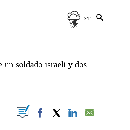
74°
TIFICATIONS ABOUT NEW PAGES ON "CNN - SPANISH".
 un soldado israelí y dos
ABOUT NEW PAGES ON "".
Facebook
X
LinkedIn
Email