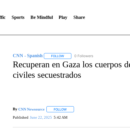
fic
Sports
Be Mindful
Play
Share
CNN - Spanish
0 Followers
FOLLOW
FOLLOW "CNN - SPANISH" TO RECEIVE NO
Recuperan en Gaza los cuerpos de
civiles secuestrados
By
CNN Newsource
FOLLOW
FOLLOW "" TO RECEIVE NOTIFICATIONS 
Published
June 22, 2025
5:42 AM