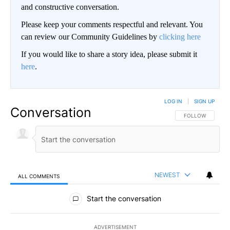
and constructive conversation.
Please keep your comments respectful and relevant. You
can review our Community Guidelines by
clicking here
If you would like to share a story idea, please submit it
here
.
LOG IN
|
SIGN UP
Conversation
FOLLOW THIS CO
FOLLOW
NEWEST
ALL COMMENTS
All Comments
Start the conversation
ADVERTISEMENT