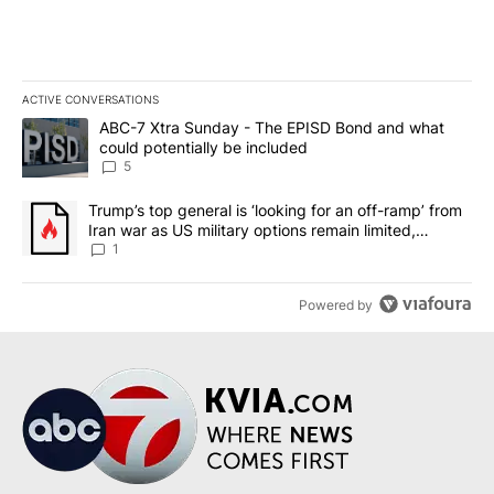
ACTIVE CONVERSATIONS
The following is a list of the most commented articles in the last 7
A trending article titled "ABC-7 Xtra Sunday - The EPISD Bond a
ABC-7 Xtra Sunday - The EPISD Bond and what
could potentially be included
5
A trending article titled "Trump’s top general is ‘looking for an o
Trump’s top general is ‘looking for an off-ramp’ from
Iran war as US military options remain limited,
sources say
1
Powered by