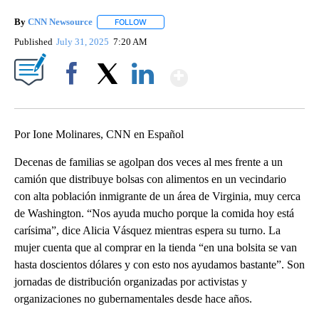
By
CNN Newsource
FOLLOW
FOLLOW "" TO RECEIVE NOTIFICATIONS ABOU
Published
July 31, 2025
7:20 AM
Show More
Facebook
X
LinkedIn
Por Ione Molinares, CNN en Español
Decenas de familias se agolpan dos veces al mes frente a un
camión que distribuye bolsas con alimentos en un vecindario
con alta población inmigrante de un área de Virginia, muy cerca
de Washington. “Nos ayuda mucho porque la comida hoy está
carísima”, dice Alicia Vásquez mientras espera su turno. La
mujer cuenta que al comprar en la tienda “en una bolsita se van
hasta doscientos dólares y con esto nos ayudamos bastante”. Son
jornadas de distribución organizadas por activistas y
organizaciones no gubernamentales desde hace años.