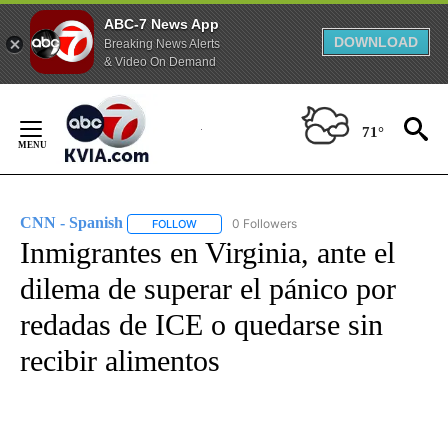
ABC-7 News App
DOWNLOAD
Breaking News Alerts
& Video On Demand
Skip
to
71°
Content
CNN - Spanish
0 Followers
FOLLOW
FOLLOW "CNN - SPANISH" TO RECEIVE NOTIFI
Inmigrantes en Virginia, ante el
dilema de superar el pánico por
redadas de ICE o quedarse sin
recibir alimentos