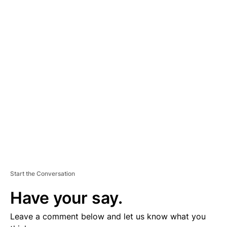
A
D
V
E
R
TI
S
E
M
E
N
T
Start the Conversation
Have your say.
Leave a comment below and let us know what you