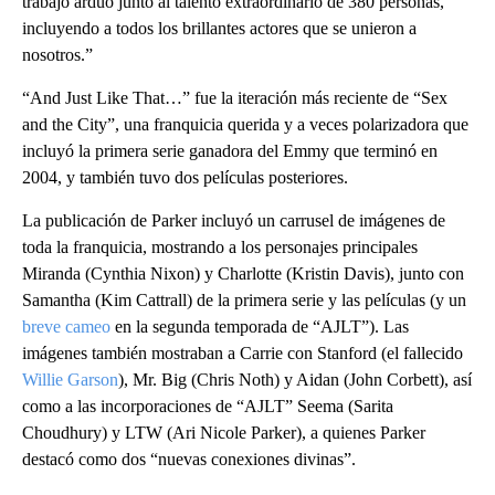
trabajo arduo junto al talento extraordinario de 380 personas,
incluyendo a todos los brillantes actores que se unieron a
nosotros.”
“And Just Like That…” fue la iteración más reciente de “Sex
and the City”, una franquicia querida y a veces polarizadora que
incluyó la primera serie ganadora del Emmy que terminó en
2004, y también tuvo dos películas posteriores.
La publicación de Parker incluyó un carrusel de imágenes de
toda la franquicia, mostrando a los personajes principales
Miranda (Cynthia Nixon) y Charlotte (Kristin Davis), junto con
Samantha (Kim Cattrall) de la primera serie y las películas (y un
breve cameo
en la segunda temporada de “AJLT”). Las
imágenes también mostraban a Carrie con Stanford (el fallecido
Willie Garson
), Mr. Big (Chris Noth) y Aidan (John Corbett), así
como a las incorporaciones de “AJLT” Seema (Sarita
Choudhury) y LTW (Ari Nicole Parker), a quienes Parker
destacó como dos “nuevas conexiones divinas”.