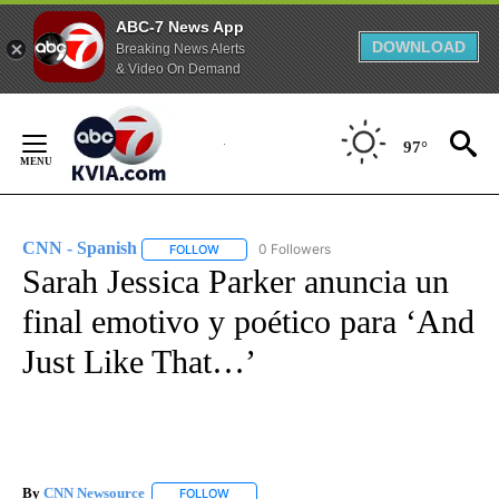
ABC-7 News App
DOWNLOAD
Breaking News Alerts
& Video On Demand
Skip
to
97°
Content
CNN - Spanish
0 Followers
FOLLOW
FOLLOW "CNN - SPANISH" TO RECEIVE NOTIFI
Sarah Jessica Parker anuncia un
final emotivo y poético para ‘And
Just Like That…’
By
CNN Newsource
FOLLOW
FOLLOW "" TO RECEIVE NOTIFICATIONS ABOU