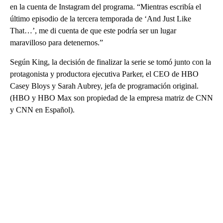
en la cuenta de Instagram del programa. “Mientras escribía el
último episodio de la tercera temporada de ‘And Just Like
That…’, me di cuenta de que este podría ser un lugar
maravilloso para detenernos.”
Según King, la decisión de finalizar la serie se tomó junto con la
protagonista y productora ejecutiva Parker, el CEO de HBO
Casey Bloys y Sarah Aubrey, jefa de programación original.
(HBO y HBO Max son propiedad de la empresa matriz de CNN
y CNN en Español).
A
D
V
E
R
TI
S
E
M
E
N
T