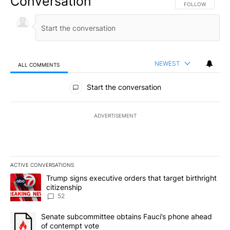
Conversation
FOLLOW THIS CO
FOLLOW
NEWEST
ALL COMMENTS
All Comments
Start the conversation
ADVERTISEMENT
ACTIVE CONVERSATIONS
The following is a list of the most commented articles in the last 7
A trending article titled "Trump signs executive orders that targe
Trump signs executive orders that target birthright
citizenship
52
A trending article titled "Senate subcommittee obtains Fauci’s 
Senate subcommittee obtains Fauci’s phone ahead
of contempt vote