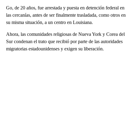
Go, de 20 años, fue arrestada y puesta en detención federal en
las cercanías, antes de ser finalmente trasladada, como otros en
su misma situación, a un centro en Louisiana.
Ahora, las comunidades religiosas de Nueva York y Corea del
Sur condenan el trato que recibió por parte de las autoridades
migratorias estadounidenses y exigen su liberación.
A
D
V
E
R
TI
S
E
M
E
N
T