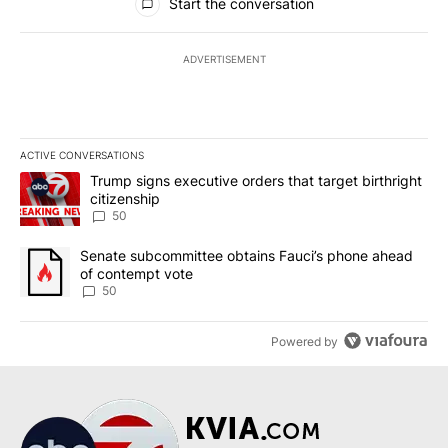
Start the conversation
ADVERTISEMENT
ACTIVE CONVERSATIONS
The following is a list of the most commented articles in the last 7
A trending article titled "Trump signs executive orders that targe
Trump signs executive orders that target birthright
citizenship
50
A trending article titled "Senate subcommittee obtains Fauci’s 
Senate subcommittee obtains Fauci’s phone ahead
of contempt vote
50
Powered by