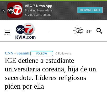
ABC-7 News App
DOWNLOAD
Breaking News Alerts
& Video On Demand
Skip
to
94°
Content
CNN - Spanish
0 Followers
FOLLOW
FOLLOW "CNN - SPANISH" TO RECEIVE NOTIFI
ICE detiene a estudiante
universitaria coreana, hija de un
sacerdote. Líderes religiosos
piden por ella