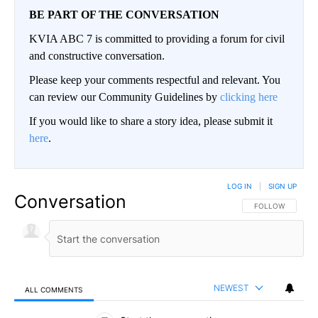
BE PART OF THE CONVERSATION
KVIA ABC 7 is committed to providing a forum for civil
and constructive conversation.
Please keep your comments respectful and relevant. You
can review our Community Guidelines by
clicking here
If you would like to share a story idea, please submit it
here
.
LOG IN
|
SIGN UP
Conversation
FOLLOW THIS CO
FOLLOW
NEWEST
ALL COMMENTS
All Comments