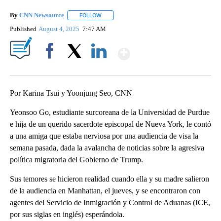
By
CNN Newsource
FOLLOW
FOLLOW "" TO RECEIVE NOTIFICATIONS ABOU
Published
August 4, 2025
7:47 AM
Show More
Facebook
X
LinkedIn
Por Karina Tsui y Yoonjung Seo, CNN
Yeonsoo Go, estudiante surcoreana de la Universidad de Purdue
e hija de un querido sacerdote episcopal de Nueva York, le contó
a una amiga que estaba nerviosa por una audiencia de visa la
semana pasada, dada la avalancha de noticias sobre la agresiva
política migratoria del Gobierno de Trump.
Sus temores se hicieron realidad cuando ella y su madre salieron
de la audiencia en Manhattan, el jueves, y se encontraron con
agentes del Servicio de Inmigración y Control de Aduanas (ICE,
por sus siglas en inglés) esperándola.