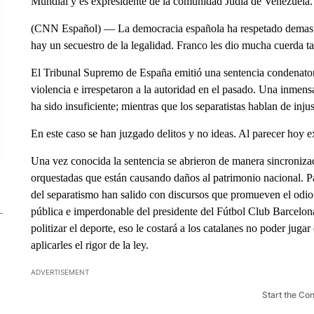
Mundial y es expresidente de la comunidad Judía de Venezuela.
(CNN Español) — La democracia española ha respetado demasiad
hay un secuestro de la legalidad. Franco les dio mucha cuerda t
El Tribunal Supremo de España emitió una sentencia condenatori
violencia e irrespetaron a la autoridad en el pasado. Una inmens
ha sido insuficiente; mientras que los separatistas hablan de injust
En este caso se han juzgado delitos y no ideas. Al parecer hoy e
Una vez conocida la sentencia se abrieron de manera sincroniza
orquestadas que están causando daños al patrimonio nacional. Par
del separatismo han salido con discursos que promueven el odio 
pública e imperdonable del presidente del Fútbol Club Barcelon
politizar el deporte, eso le costará a los catalanes no poder juga
aplicarles el rigor de la ley.
ADVERTISEMENT
Start the Co