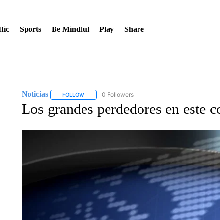
fic
Sports
Be Mindful
Play
Share
Noticias
0 Followers
FOLLOW
FOLLOW "NOTICIAS" TO RECEIVE NOTIFICATIONS A
Los grandes perdedores en este co