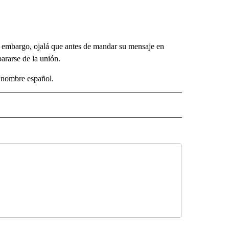
n embargo, ojalá que antes de mandar su mensaje en
pararse de la unión.
 nombre español.
ECEIVE NOTIFICATIONS ABOUT NEW PAGES ON "NOTICIAS".