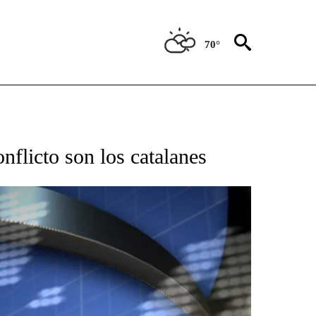
70°
BOUT NEW PAGES ON "NOTICIAS".
nflicto son los catalanes