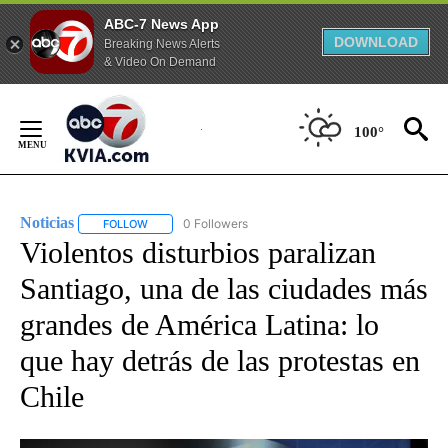
ABC-7 News App
DOWNLOAD
Breaking News Alerts
& Video On Demand
Skip
to
100°
Content
Noticias
0 Followers
FOLLOW
FOLLOW "NOTICIAS" TO RECEIVE NOTIFICATIONS ABOUT
Violentos disturbios paralizan
Santiago, una de las ciudades más
grandes de América Latina: lo
que hay detrás de las protestas en
Chile