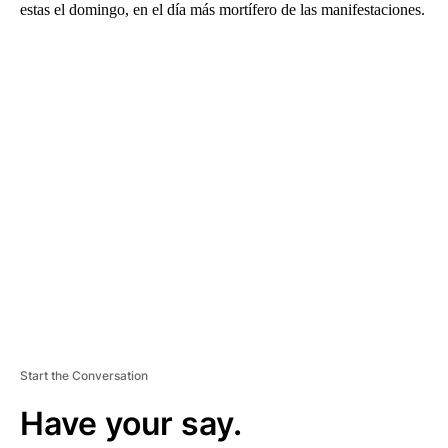
estas el domingo, en el día más mortífero de las manifestaciones.
A
D
V
E
R
TI
S
E
M
E
N
T
Start the Conversation
Have your say.