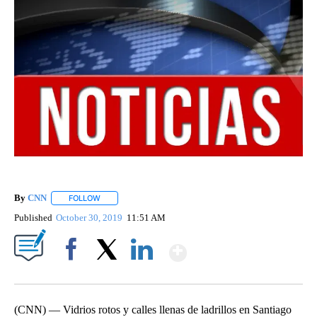
By
CNN
FOLLOW
FOLLOW "" TO RECEIVE NOTIFICATIONS ABOUT NEW PAGE
Published
October 30, 2019
11:51 AM
Show More
Facebook
X
LinkedIn
(CNN) — Vidrios rotos y calles llenas de ladrillos en Santiago