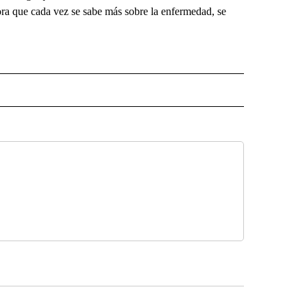
ora que cada vez se sabe más sobre la enfermedad, se
ECEIVE NOTIFICATIONS ABOUT NEW PAGES ON "NOTICIAS".