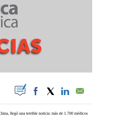
PAGES ON "".
Facebook
X
LinkedIn
Email
ina, llegó una terrible noticia: más de 1.700 médicos