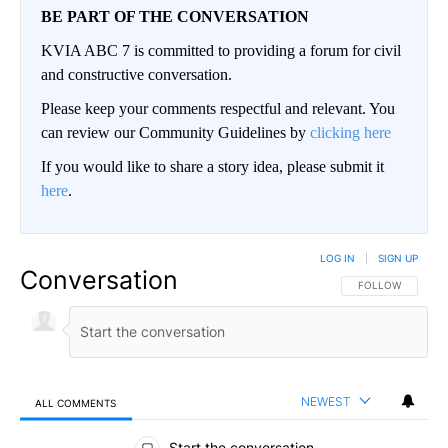
BE PART OF THE CONVERSATION
KVIA ABC 7 is committed to providing a forum for civil
and constructive conversation.
Please keep your comments respectful and relevant. You
can review our Community Guidelines by
clicking here
If you would like to share a story idea, please submit it
here
.
LOG IN
|
SIGN UP
Conversation
FOLLOW THIS CO
FOLLOW
NEWEST
ALL COMMENTS
All Comments
Start the conversation