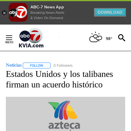
ABC-7 News App
DOWNLOAD
Breaking News Alerts
& Video On Demand
Skip
to
98°
Content
Noticias
0 Followers
FOLLOW
FOLLOW "NOTICIAS" TO RECEIVE NOTIFICATIONS ABOUT
Estados Unidos y los talibanes
firman un acuerdo histórico