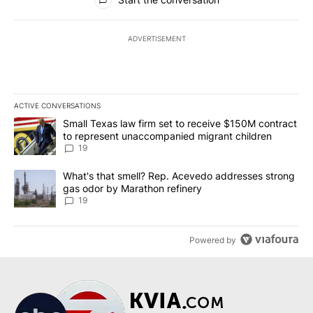
ADVERTISEMENT
ACTIVE CONVERSATIONS
The following is a list of the most commented articles in the last 7
A trending article titled "Small Texas law firm set to receive $
Small Texas law firm set to receive $150M contract
to represent unaccompanied migrant children
19
A trending article titled "What's that smell? Rep. Acevedo addre
What's that smell? Rep. Acevedo addresses strong
gas odor by Marathon refinery
19
Powered by