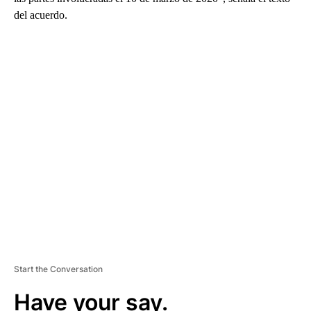
del acuerdo.
A
D
V
E
R
TI
S
E
M
E
N
T
Start the Conversation
Have your say.