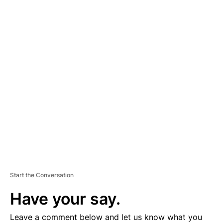
A
D
V
E
R
TI
S
E
M
E
N
T
Start the Conversation
Have your say.
Leave a comment below and let us know what you