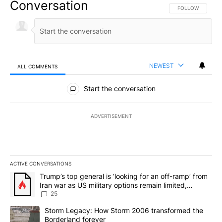
Conversation
FOLLOW THIS CO
FOLLOW
NEWEST
ALL COMMENTS
All Comments
Start the conversation
ADVERTISEMENT
ACTIVE CONVERSATIONS
The following is a list of the most commented articles in the last 7
A trending article titled "Trump’s top general is ‘looking for an o
Trump’s top general is ‘looking for an off-ramp’ from
Iran war as US military options remain limited,
sources say
25
A trending article titled "Storm Legacy: How Storm 2006 transfo
Storm Legacy: How Storm 2006 transformed the
Borderland forever