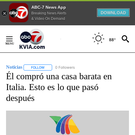
ABC-7 News App
DOWNLOAD
Breaking News Alerts
& Video On Demand
Skip
to
88°
Content
Noticias
0 Followers
FOLLOW
FOLLOW "NOTICIAS" TO RECEIVE NOTIFICATIONS ABOUT
Él compró una casa barata en
Italia. Esto es lo que pasó
después