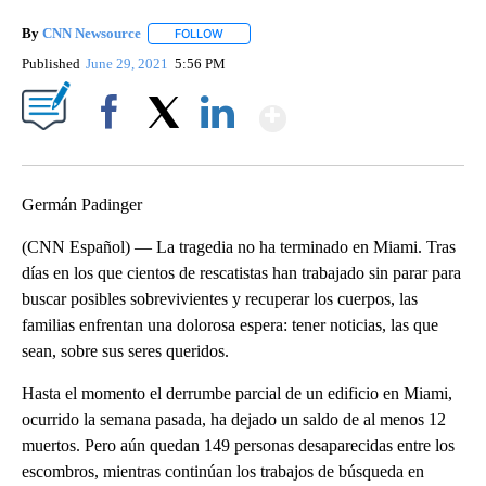
By
CNN Newsource
FOLLOW
FOLLOW "" TO RECEIVE NOTIFICATIONS ABOU
Published
June 29, 2021
5:56 PM
Show More
Facebook
X
LinkedIn
Germán Padinger
(CNN Español) — La tragedia no ha terminado en Miami. Tras
días en los que cientos de rescatistas han trabajado sin parar para
buscar posibles sobrevivientes y recuperar los cuerpos, las
familias enfrentan una dolorosa espera: tener noticias, las que
sean, sobre sus seres queridos.
Hasta el momento el derrumbe parcial de un edificio en Miami,
ocurrido la semana pasada, ha dejado un saldo de al menos 12
muertos. Pero aún quedan 149 personas desaparecidas entre los
escombros, mientras continúan los trabajos de búsqueda en