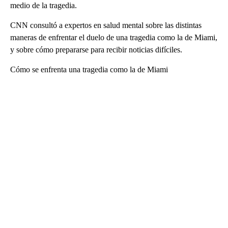
medio de la tragedia.
CNN consultó a expertos en salud mental sobre las distintas
maneras de enfrentar el duelo de una tragedia como la de Miami,
y sobre cómo prepararse para recibir noticias difíciles.
Cómo se enfrenta una tragedia como la de Miami
A
D
V
E
R
TI
S
E
M
E
N
T