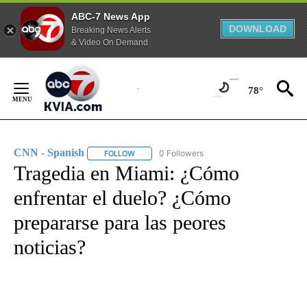
ABC-7 News App
DOWNLOAD
Breaking News Alerts
& Video On Demand
Skip
to
78°
Content
CNN - Spanish
0 Followers
FOLLOW
FOLLOW "CNN - SPANISH" TO RECEIVE NOTIFI
Tragedia en Miami: ¿Cómo
enfrentar el duelo? ¿Cómo
prepararse para las peores
noticias?