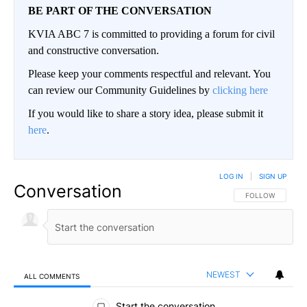
BE PART OF THE CONVERSATION
KVIA ABC 7 is committed to providing a forum for civil
and constructive conversation.
Please keep your comments respectful and relevant. You
can review our Community Guidelines by
clicking here
If you would like to share a story idea, please submit it
here
.
LOG IN
|
SIGN UP
Conversation
FOLLOW THIS CO
FOLLOW
NEWEST
ALL COMMENTS
All Comments
Start the conversation