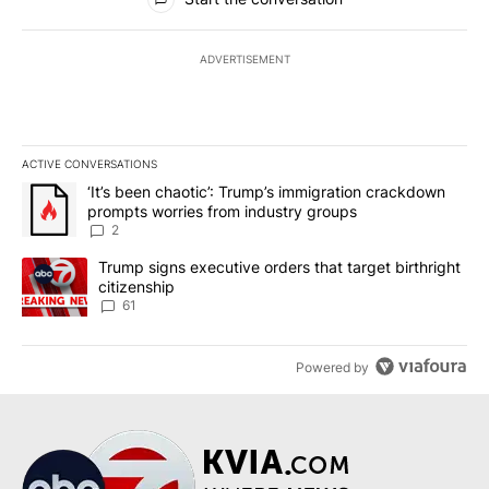
ADVERTISEMENT
ACTIVE CONVERSATIONS
The following is a list of the most commented articles in the last 7
A trending article titled "‘It’s been chaotic’: Trump’s immigrati
‘It’s been chaotic’: Trump’s immigration crackdown
prompts worries from industry groups
2
A trending article titled "Trump signs executive orders that targe
Trump signs executive orders that target birthright
citizenship
61
Powered by