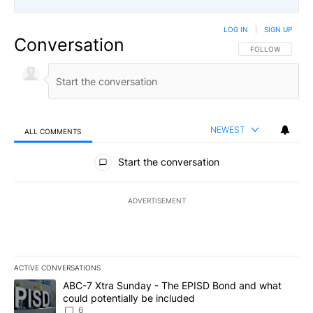
LOG IN
|
SIGN UP
Conversation
FOLLOW THIS CO
FOLLOW
NEWEST
ALL COMMENTS
All Comments
Start the conversation
ADVERTISEMENT
ACTIVE CONVERSATIONS
The following is a list of the most commented articles in the last 7
A trending article titled "ABC-7 Xtra Sunday - The EPISD Bond a
ABC-7 Xtra Sunday - The EPISD Bond and what
could potentially be included
6