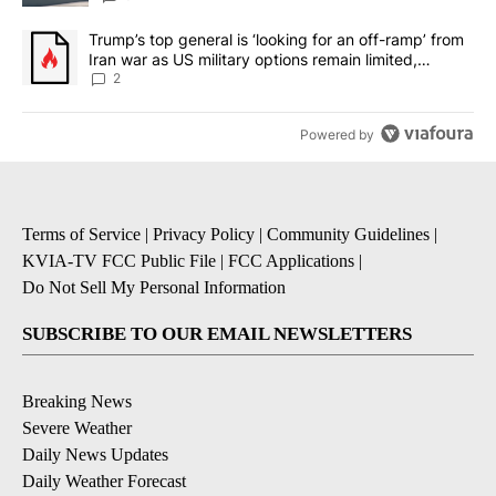
A trending article titled "Trump’s top general is ‘looking for an o
Trump’s top general is ‘looking for an off-ramp’ from
Iran war as US military options remain limited,
sources say
2
Powered by
Terms of Service
|
Privacy Policy
|
Community Guidelines
|
KVIA-TV FCC Public File
|
FCC Applications
|
Do Not Sell My Personal Information
SUBSCRIBE TO OUR EMAIL NEWSLETTERS
Breaking News
Severe Weather
Daily News Updates
Daily Weather Forecast