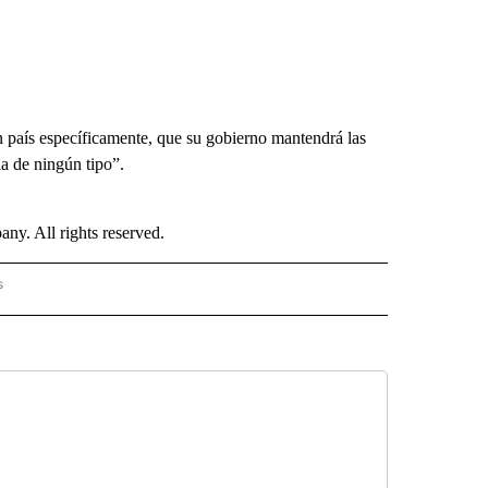
ún país específicamente, que su gobierno mantendrá las
ia de ningún tipo”.
. All rights reserved.
s
PANISH" TO RECEIVE NOTIFICATIONS ABOUT NEW PAGES ON "CNN - SPANISH".