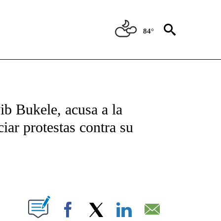
84°
TIFICATIONS ABOUT NEW PAGES ON "CNN - SPANISH".
ib Bukele, acusa a la
iar protestas contra su
ABOUT NEW PAGES ON "".
Facebook
X
LinkedIn
Email