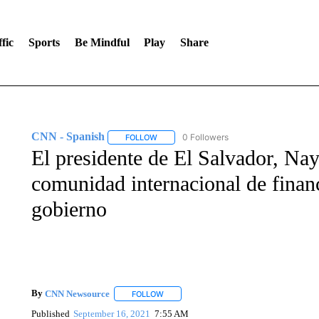
fic
Sports
Be Mindful
Play
Share
CNN - Spanish
0 Followers
FOLLOW
FOLLOW "CNN - SPANISH" TO RECEIVE NO
El presidente de El Salvador, Nay
comunidad internacional de financ
gobierno
By
CNN Newsource
FOLLOW
FOLLOW "" TO RECEIVE NOTIFICATIONS 
Published
September 16, 2021
7:55 AM