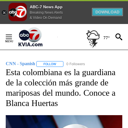
ABC-7 News App
DOWNLOAD
Breaking News Alerts
& Video On Demand
Skip
to
77°
Content
CNN - Spanish
0 Followers
FOLLOW
FOLLOW "CNN - SPANISH" TO RECEIVE NOTIFI
Esta colombiana es la guardiana
de la colección más grande de
mariposas del mundo. Conoce a
Blanca Huertas