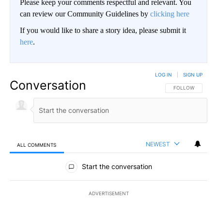
Please keep your comments respectful and relevant. You
can review our Community Guidelines by
clicking here
If you would like to share a story idea, please submit it
here
.
LOG IN
|
SIGN UP
Conversation
FOLLOW THIS CO
FOLLOW
NEWEST
ALL COMMENTS
All Comments
Start the conversation
ADVERTISEMENT