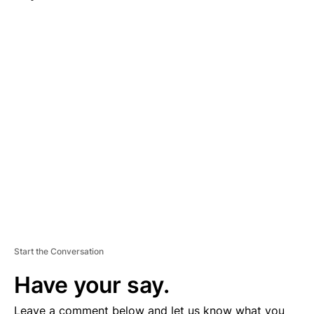
A
D
V
E
R
TI
S
E
M
E
N
T
Start the Conversation
Have your say.
Leave a comment below and let us know what you