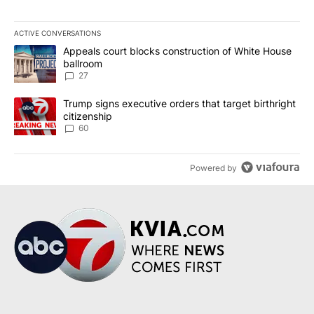
ACTIVE CONVERSATIONS
The following is a list of the most commented articles in the last 7
A trending article titled "Appeals court blocks construction of W
Appeals court blocks construction of White House
ballroom
27
A trending article titled "Trump signs executive orders that targe
Trump signs executive orders that target birthright
citizenship
60
Powered by