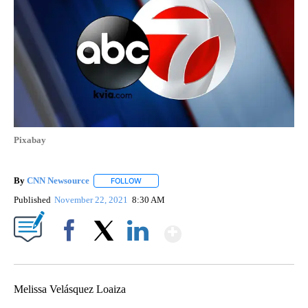
Pixabay
By
CNN Newsource
FOLLOW
FOLLOW "" TO RECEIVE NOTIFICATIONS ABOU
Published
November 22, 2021
8:30 AM
Show More
Facebook
X
LinkedIn
Melissa Velásquez Loaiza