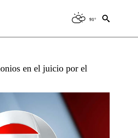
91°
TIFICATIONS ABOUT NEW PAGES ON "CNN - SPANISH".
nios en el juicio por el