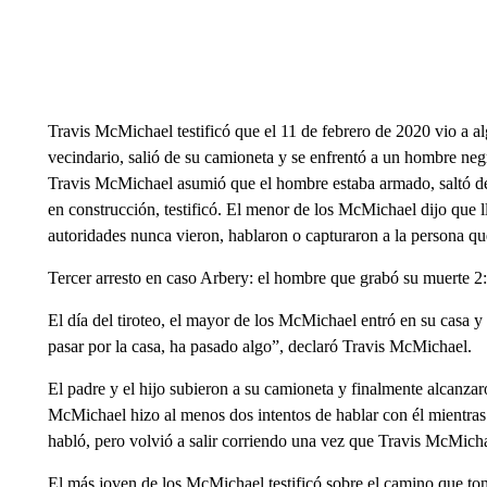
Travis McMichael testificó que el 11 de febrero de 2020 vio a al
vecindario, salió de su camioneta y se enfrentó a un hombre negr
Travis McMichael asumió que el hombre estaba armado, saltó de 
en construcción, testificó. El menor de los McMichael dijo que ll
autoridades nunca vieron, hablaron o capturaron a la persona que
Tercer arresto en caso Arbery: el hombre que grabó su muerte 2
El día del tiroteo, el mayor de los McMichael entró en su casa y 
pasar por la casa, ha pasado algo”, declaró Travis McMichael.
El padre y el hijo subieron a su camioneta y finalmente alcanzar
McMichael hizo al menos dos intentos de hablar con él mientras 
habló, pero volvió a salir corriendo una vez que Travis McMicha
El más joven de los McMichael testificó sobre el camino que tom