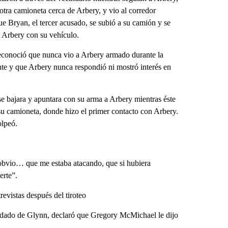
ra camioneta cerca de Arbery, y vio al corredor
ue Bryan, el tercer acusado, se subió a su camión y se
a Arbery con su vehículo.
 reconoció que nunca vio a Arbery armado durante la
e y que Arbery nunca respondió ni mostró interés en
e bajara y apuntara con su arma a Arbery mientras éste
de su camioneta, donde hizo el primer contacto con Arbery.
olpeó.
a obvio… que me estaba atacando, que si hubiera
erte”.
revistas después del tiroteo
ndado de Glynn, declaró que Gregory McMichael le dijo