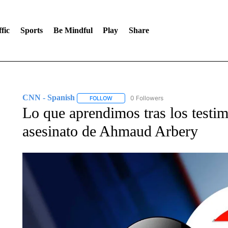
fic
Sports
Be Mindful
Play
Share
CNN - Spanish
0 Followers
FOLLOW
FOLLOW "CNN - SPANISH" TO RECEIVE NO
Lo que aprendimos tras los testimo
asesinato de Ahmaud Arbery