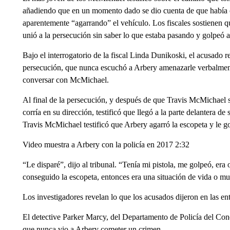
añadiendo que en un momento dado se dio cuenta de que había ot
aparentemente “agarrando” el vehículo. Los fiscales sostienen q
unió a la persecución sin saber lo que estaba pasando y golpeó 
Bajo el interrogatorio de la fiscal Linda Dunikoski, el acusado
persecución, que nunca escuchó a Arbery amenazarle verbalment
conversar con McMichael.
Al final de la persecución, y después de que Travis McMichael s
corría en su dirección, testificó que llegó a la parte delantera 
Travis McMichael testificó que Arbery agarró la escopeta y le g
Video muestra a Arbery con la policía en 2017 2:32
“Le disparé”, dijo al tribunal. “Tenía mi pistola, me golpeó, er
conseguido la escopeta, entonces era una situación de vida o mu
Los investigadores revelan lo que los acusados dijeron en las ent
El detective Parker Marcy, del Departamento de Policía del Co
que nunca vio a Arbery cometer un crimen.