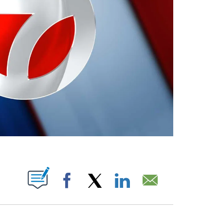
ABOUT NEW PAGES ON "".
Facebook
X
LinkedIn
Email