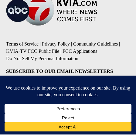
Terms of Service
|
Privacy Policy
|
Community Guidelines
|
KVIA-TV FCC Public File
|
FCC Applications
|
Do Not Sell My Personal Information
SUBSCRIBE TO OUR EMAIL NEWSLETTERS
Breaking News
Severe Weather
Daily News Updates
Daily Weather Forecast
Entertainment
Contests & Promotions