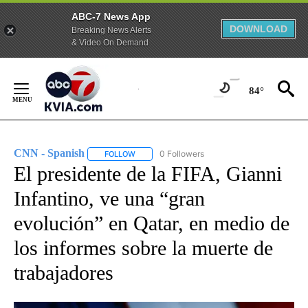
ABC-7 News App
DOWNLOAD
Breaking News Alerts
& Video On Demand
Skip
to
84°
Content
CNN - Spanish
0 Followers
FOLLOW
FOLLOW "CNN - SPANISH" TO RECEIVE NOTIFI
El presidente de la FIFA, Gianni
Infantino, ve una “gran
evolución” en Qatar, en medio de
los informes sobre la muerte de
trabajadores