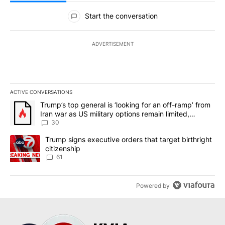
All Comments
Start the conversation
ADVERTISEMENT
ACTIVE CONVERSATIONS
The following is a list of the most commented articles in the last 7
A trending article titled "Trump’s top general is ‘looking for an 
Trump’s top general is ‘looking for an off-ramp’ from
Iran war as US military options remain limited,
sources say
30
A trending article titled "Trump signs executive orders that targe
Trump signs executive orders that target birthright
citizenship
61
Powered by