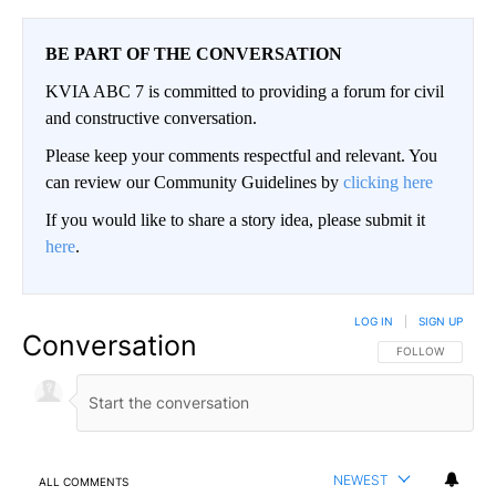
BE PART OF THE CONVERSATION
KVIA ABC 7 is committed to providing a forum for civil
and constructive conversation.
Please keep your comments respectful and relevant. You
can review our Community Guidelines by
clicking here
If you would like to share a story idea, please submit it
here
.
LOG IN
|
SIGN UP
Conversation
FOLLOW THIS CO
FOLLOW
NEWEST
ALL COMMENTS