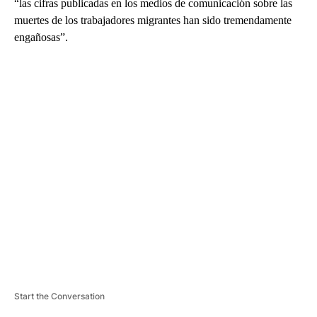
“las cifras publicadas en los medios de comunicación sobre las
muertes de los trabajadores migrantes han sido tremendamente
engañosas”.
A
D
V
E
R
TI
S
E
M
E
N
T
Start the Conversation