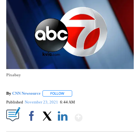
Pixabay
By
CNN Newsource
FOLLOW
FOLLOW "" TO RECEIVE NOTIFICATIONS ABOU
Published
November 23, 2021
6:44 AM
Show More
Facebook
X
LinkedIn