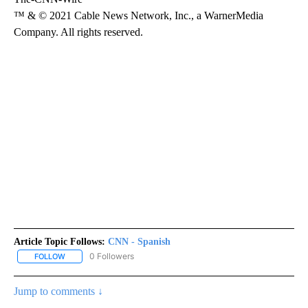
™ & © 2021 Cable News Network, Inc., a WarnerMedia
Company. All rights reserved.
Article Topic Follows:
CNN - Spanish
0 Followers
FOLLOW
FOLLOW "CNN - SPANISH" TO RECEIVE NOTIFICATIONS ABOUT NE
Jump to comments ↓