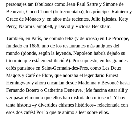
personajes tan fabulosos como Jean-Paul Sartre y Simone de
Beauvoir, Coco Chanel (lo frecuentaba), los príncipes Rainiero y
Grace de Mónaco y, en años más recientes, Julio Iglesias, Katy
Perry, Naomi Campbell, y David y Victoria Beckham.
También, en París, he comido feliz (y delicioso) en Le Procope,
fundado en 1686, uno de los restaurantes más antiguos del
mundo (¡donde, según la leyenda, Napoleón habría dejado su
tricornio que está en exhibición!). Por supuesto, en los grandes
cafés parisinos en Saint-Germain-des-Prés, como Les Deux
Magots y Café de Flore, que adoraba el legendario Ernest
Hemingway y ahora encantan desde Madonna y Beyoncé hasta
Fernando Botero o Catherine Deneuve. ¡Me fascina estar allí y
ver pasar el mundo que ellos han disfrutado curiosear! ¡Y hay
tanta historia –y divertidos chismes históricos– relacionada con
esos dos cafés! Por lo que te animo a leer sobre ellos.
A
D
V
E