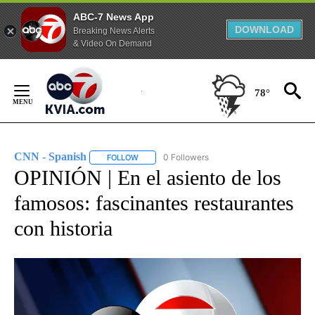
ABC-7 News App
DOWNLOAD
Breaking News Alerts
& Video On Demand
Skip
to
78°
Content
CNN - Spanish
0 Followers
FOLLOW
FOLLOW "CNN - SPANISH" TO RECEIVE NOTIFI
OPINIÓN | En el asiento de los
famosos: fascinantes restaurantes
con historia