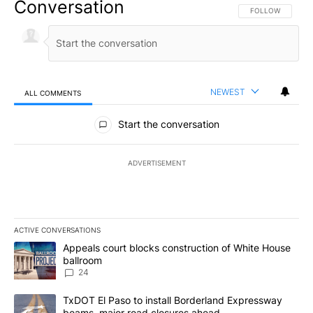
Conversation
FOLLOW THIS CO
FOLLOW
NEWEST
ALL COMMENTS
All Comments
Start the conversation
ADVERTISEMENT
ACTIVE CONVERSATIONS
The following is a list of the most commented articles in the last 7
A trending article titled "Appeals court blocks construction of W
Appeals court blocks construction of White House
ballroom
24
A trending article titled "TxDOT El Paso to install Borderland E
TxDOT El Paso to install Borderland Expressway
beams, major road closures ahead