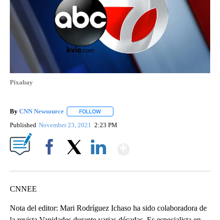
Pixabay
By
CNN Newsource
FOLLOW
FOLLOW "" TO RECEIVE NOTIFICATIONS ABOU
Published
November 23, 2021
2:23 PM
Show More
Facebook
X
LinkedIn
CNNEE
Nota del editor: Mari Rodríguez Ichaso ha sido colaboradora de
la revista Vanidades durante varias décadas. Es especialista en