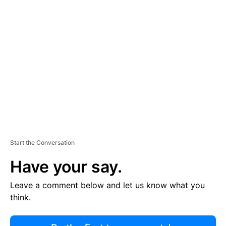
R
TI
S
E
M
E
N
T
Start the Conversation
Have your say.
Leave a comment below and let us know what you
think.