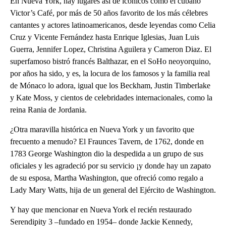
En Nueva York, hay lugares así de icónicos como el cubano
Victor’s Café, por más de 50 años favorito de los más célebres
cantantes y actores latinoamericanos, desde leyendas como Celia
Cruz y Vicente Fernández hasta Enrique Iglesias, Juan Luis
Guerra, Jennifer Lopez, Christina Aguilera y Cameron Diaz. El
superfamoso bistró francés Balthazar, en el SoHo neoyorquino,
por años ha sido, y es, la locura de los famosos y la familia real
de Mónaco lo adora, igual que los Beckham, Justin Timberlake
y Kate Moss, y cientos de celebridades internacionales, como la
reina Rania de Jordania.
¿Otra maravilla histórica en Nueva York y un favorito que
frecuento a menudo? El Fraunces Tavern, de 1762, donde en
1783 George Washington dio la despedida a un grupo de sus
oficiales y les agradeció por su servicio ¡y donde hay un zapato
de su esposa, Martha Washington, que ofreció como regalo a
Lady Mary Watts, hija de un general del Ejército de Washington.
Y hay que mencionar en Nueva York el recién restaurado
Serendipity 3 –fundado en 1954– donde Jackie Kennedy,