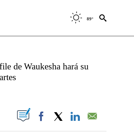
89°
TIFICATIONS ABOUT NEW PAGES ON "CNN - SPANISH".
sfile de Waukesha hará su
artes
ABOUT NEW PAGES ON "".
Facebook
X
LinkedIn
Email