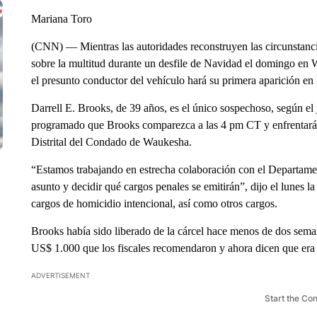
Mariana Toro
(CNN) — Mientras las autoridades reconstruyen las circunstanc
sobre la multitud durante un desfile de Navidad el domingo en 
el presunto conductor del vehículo hará su primera aparición en l
Darrell E. Brooks, de 39 años, es el único sospechoso, según e
programado que Brooks comparezca a las 4 pm CT y enfrentará lo
Distrital del Condado de Waukesha.
“Estamos trabajando en estrecha colaboración con el Departamen
asunto y decidir qué cargos penales se emitirán”, dijo el lunes la 
cargos de homicidio intencional, así como otros cargos.
Brooks había sido liberado de la cárcel hace menos de dos sema
US$ 1.000 que los fiscales recomendaron y ahora dicen que era
ADVERTISEMENT
Start the Co