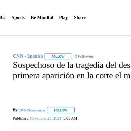
fic
Sports
Be Mindful
Play
Share
CNN - Spanish
0 Followers
FOLLOW
FOLLOW "CNN - SPANISH" TO RECEIVE NO
Sospechoso de la tragedia del de
primera aparición en la corte el m
By
CNN Newsource
FOLLOW
FOLLOW "" TO RECEIVE NOTIFICATIONS 
Published
November 23, 2021
1:03 AM